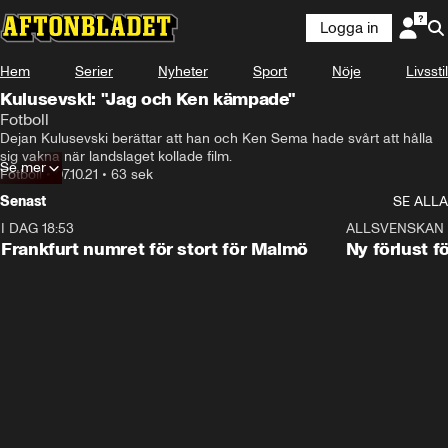
Logga in
Hem
Serier
Nyheter
Sport
Nöje
Livsstil
Kulusevski: "Jag och Ken kämpade"
Fotboll
Dejan Kulusevski berättar att han och Ken Sema hade svårt att hålla 
sig vakna när landslaget kollade film.
Se mer
Fotboll
•
07.10.21
•
63 sek
Senast
SE ALLA
I DAG 18:53
0:56
ALLSVENSKAN
Frankfurt numret för stort för Malmö
Ny förlust f