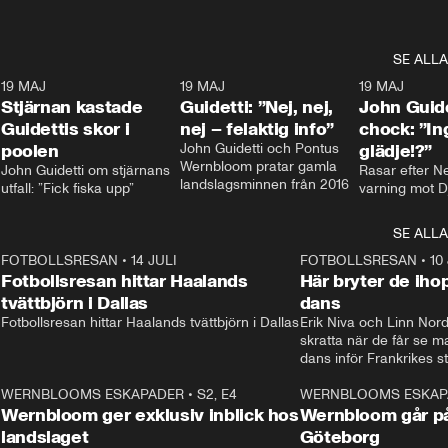
SE ALLA
1
19 MAJ
0:43
19 MAJ
0:39
19 MAJ
Stjärnan kastade
Guidetti: ”Nej, nej,
John Guide
Guidettis skor i
nej – felaktig info”
chock: ”I
poolen
John Guidetti och Pontus 
glädje!?”
Wernbloom pratar gamla 
John Guidetti om stjärnans 
Rasar efter N
landslagsminnen från 2016
utfall: ”Fick fiska upp”
varning mot D
SE ALLA
8
FOTBOLLSRESAN
•
14 JULI
41:35
FOTBOLLSRESAN
•
10
Fotbollsresan hittar Haalands
Här bryter de ih
tvättbjörn i Dallas
dans
Fotbollsresan hittar Haalands tvättbjörn i Dallas
Erik Niva och Linn Nord
skratta när de får se 
dans inför Frankrikes st
VM-kvartsfinalen. 
4
WERNBLOOMS ESKAPADER
•
S2, E4
24:20
WERNBLOOMS ESKAP
Plus
Wernbloom ger exklusiv inblick hos
Wernbloom går på
landslaget
Göteborg