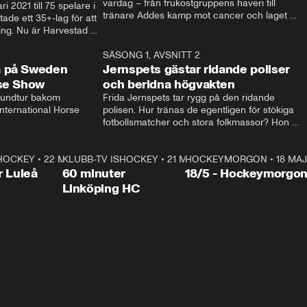
vardag – från frukostgruppens haveri till 
i 2021 till 75 spelare i 
tränare Addes kamp mot cancer och laget 
de ett 35+-lag för att 
som siktar mot Allsvenskan.
ing. Nu är Harvestad 
ch Wernbloom kliver 
14:14
SÄSONG 1, AVSNITT 2
24:5
a på Sweden
Jernspets gästar ridande poliser
rse Show
och beridna högvakten
rundtur bakom 
Frida Jernspets tar rygg på den ridande 
ternational Horse 
polisen. Hur tränas de egentligen för stökiga 
fotbollsmatcher och stora folkmassor? Hon 
hälsar även på hos beridna högvakten, som 
den här dagen ska byta av högvakten, som 
SHOCKEY
1:00:28
•
22 MAJ
KLUBB-TV ISHOCKEY
vaktar slottet.
1:00:18
•
21 MAJ
HOCKEYMORGON
•
18 MAJ
Plus
r Luleå
60 minuter
18/5 - Hockeymorgo
Linköping HC