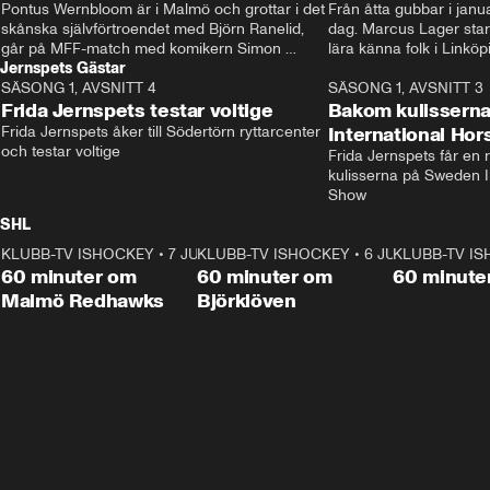
Pontus Wernbloom är i Malmö och grottar i det 
Från åtta gubbar i januar
skånska självförtroendet med Björn Ranelid, 
dag. Marcus Lager starta
går på MFF-match med komikern Simon 
lära känna folk i Linköp
Jernspets Gästar
”Chippen” Svensson och hjälper skadade 
STBK en institution – o
SÄSONG 1, AVSNITT 4
stjärnbacken Pontus Jansson hem. 
13:37
rakt in i värmen.
SÄSONG 1, AVSNITT 3
Frida Jernspets testar voltige
Bakom kulissern
Frida Jernspets åker till Södertörn ryttarcenter 
International Ho
och testar voltige
Frida Jernspets får en 
kulisserna på Sweden In
Show
SHL
KLUBB-TV ISHOCKEY
1:02:53
•
7 JUNI
KLUBB-TV ISHOCKEY
1:00:59
•
6 JUNI
KLUBB-TV I
Plus
Plus
60 minuter om
60 minuter om
60 minute
Malmö Redhawks
Björklöven