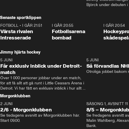
Björck under debuten i
Senaste sportklippen
FOTBOLL
•
I GÅR 21:51
0:31
I GÅR 20:55
0:29
I GÅR 20:54
Värsta rivalen
Fotbollsarena
Hockeyprof
intresserade
bombad
skådespel
Jimmy hjärta hockey
5 JUNI
11:14
5 JUNI
Får exklusiv inblick under Detroit-
Så förvandlas NH
match
Otroliga jobbet bakom r
Över 1 000 personer jobbar under en match, 
för att få allt att gå runt i Little Ceasars Arena i 
Detroit. Vi har fått en exklusiv inblick i hur allt 
fungerar inför och under match i världens 
Morgonklubben
bästa hockeyliga
2 JUNI
SÄSONG 1, AVSNITT 11
2/6 - Morgonklubben
8/5 – Morgonklu
Se tisdagens avsnitt av Morgonklubben här. 
Se fredagens avsnitt 
Start 09.00. 
Malin Wahlberg, Alexa
Bank. 