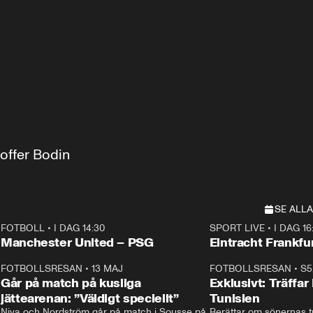
offer Bodin
SE ALLA
FOTBOLL
•
I DAG 14:30
SPORT LIVE
•
I DAG 16
Plus
Plus
Manchester United – PSG
Eintracht Frankfu
3
FOTBOLLSRESAN
•
13 MAJ
33:19
FOTBOLLSRESAN
•
S5
Går på match på kusliga
Exklusivt: Träffar
jättearenan: ”Väldigt speciellt”
Tunisien
Niva och Nordström går på match i Sousse på 
Berättar om sönernas tu