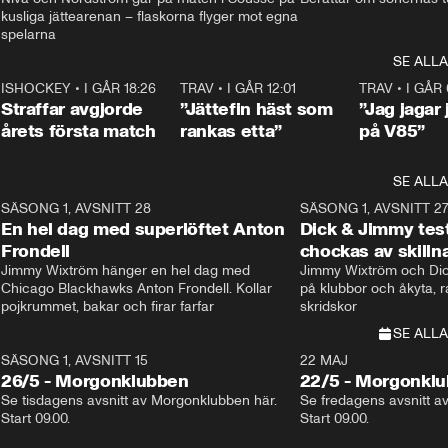
kusliga jättearenan – flaskorna flyger mot egna 
spelarna 
SE ALLA
 18:52
7
ISHOCKEY
•
I GÅR 18:26
2:19
TRAV
•
I GÅR 12:01
5:16
TRAV
•
I GÅR 
Straffar avgjorde
”Jättefin häst som
”Jag jagar 
årets första match
rankas etta”
på V85”
SE ALLA
8
SÄSONG 1, AVSNITT 28
20:38
SÄSONG 1, AVSNITT 2
Plus
En hel dag med superlöftet Anton
Dick & Jimmy test
Frondell
chockas av skill
Jimmy Wixtröm hänger en hel dag med 
Jimmy Wixtröm och Dick
Chicago Blackhawks Anton Frondell. Kollar 
på klubbor och åkyta, r
pojkrummet, bakar och firar farfar
skridskor 
SE ALLA
SÄSONG 1, AVSNITT 15
22 MAJ
26/5 - Morgonklubben
22/5 - Morgonkl
Se tisdagens avsnitt av Morgonklubben här. 
Se fredagens avsnitt a
Start 09.00. 
Start 09.00. 