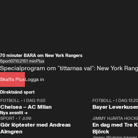
70 minuter BARA om New York Rangers
Sport
07.10.21
51 min
Plus
Specialprogram om ”tittarnas val”: New York Rang
Skaffa Plus
Logga in
Direktsänd sport
FOTBOLL
•
I DAG 11:50
FOTBOLL
•
I DAG 13:2
Plus
Plus
Chelsea – AC Milan
Bayer Leverkusen
Nya avsnitt →
SPORT
•
7 JUNI
16:36
JIMMY HJÄRTA HOCK
Gör löptester med Andreas
En dag med Tre K
Almgren
Björck
Jimmy Wixtröm hänger 