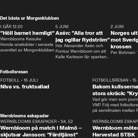
Det bästa ur Morgonklubben
I GÅR 12:20
1:14
5 JUNI
0:44
2 JUNI
”Höll barnet hemligt”
Axén: ”Alla tror att
Norges ul
Wernblooms Keisuke 
jag ogillar Rydström”
mot Sverig
Honda-anekdoter i senaste 
Hör Alexander Axén och 
krossen
avsnittet av Morgonklubben
Pontus Wernbloom om att 
Per Bohman: ”
Kalle Karlsson får sparken 
från Bajen och att Henrik 
Rydström tar över
Fotbollsresan
FOTBOLL
•
16 JULI
0:44
FOTBOLLSRESAN
•
15
Niva vs. fruktsallad
Bakom kulisserna
stora skräck: ”Kr
Vad gör man som journa
VM? Följ med fotbollsr
Wernblooms eskapader
WERNBLOOMS ESKAPADER
•
S4, E2
38:23
WERNBLOOMS ESKAP
Wernbloom på match i Malmö –
Wernbloom möter
skjutsar Jansson: ”Färdtjänst”
Harvestad STBK