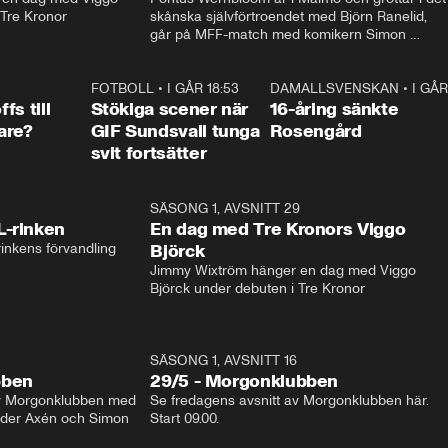
 Tre Kronor
skånska självförtroendet med Björn Ranelid, 
går på MFF-match med komikern Simon 
”Chippen” Svensson och hjälper skadade 
stjärnbacken Pontus Jansson hem. 
0:23
FOTBOLL
•
I GÅR 18:53
1:44
DAMALLSVENSKAN
•
I GÅR
0:4
fs till
Stökiga scener när
16-åring sänkte
are?
GIF Sundsvall tunga
Rosengård
svit fortsätter
1:04
SÄSONG 1, AVSNITT 29
17:3
L-rinken
En dag med Tre Kronors Viggo
inkens förvandling
Björck
Jimmy Wixtröm hänger en dag med Viggo 
Björck under debuten i Tre Kronor
SÄSONG 1, AVSNITT 16
bben
29/5 - Morgonklubben
av Morgonklubben med 
Se fredagens avsnitt av Morgonklubben här. 
nder Axén och Simon 
Start 09.00. 