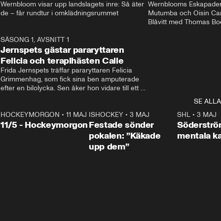
Wernbloom visar upp landslagets inre: Så äter 
Wernblooms Eskapader:
de – får rundtur i omklädningsrummet
Mutumba och Oisin Cant
Blåvitt med Thomas Bo
0
SÄSONG 1, AVSNITT 1
25:12
Jernspets gästar pararyttaren
Felicia och terapihästen Calle
Frida Jernspets träffar pararyttaren Felicia 
Grimmenhag, som fick sina ben amputerade 
efter en bilolycka. Sen åker hon vidare till ett 
vård- och omsorgsboende med den 76 
SE ALLA
centimeter höga terapihästen Calle.
HOCKEYMORGON
•
11 MAJ
ISHOCKEY
•
3 MAJ
0:22
SHL
•
3 MAJ
n
11/5 - Hockeymorgon
Festade sönder
Söderströ
pokalen: ”Käkade
mentala 
upp dem”