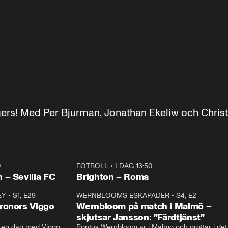
ers! Med Per Bjurman, Jonathan Ekeliw och Christ
0
FOTBOLL
•
I DAG 13:50
Plus
 – Sevilla FC
Brighton – Roma
EY
•
S1, E29
17:38
WERNBLOOMS ESKAPADER
•
S4, E2
38:2
ronors Viggo
Wernbloom på match i Malmö –
skjutsar Jansson: ”Färdtjänst”
en dag med Viggo 
Pontus Wernbloom är i Malmö och grottar i det 