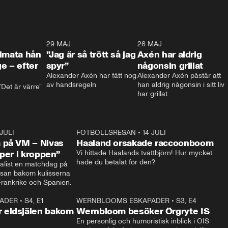
0:26
29 MAJ
0:30
26 MAJ
0:3
timata hån
”Jag är så trött så jag
Axén har aldrig
e – efter
spyr”
någonsin grillat
Alexander Axén har fått nog 
Alexander Axén påstår att 
av handsregeln
han aldrig någonsin i sitt liv 
Det är värre”
har grillat
 JULI
36:52
FOTBOLLSRESAN
•
14 JULI
0:3
 på VM – Nivas
Haaland orsakade raccoonboom
yper i kroppen”
Vi hittade Haalands tvättbjörn! Hur mycket 
hade du betalat för den?
list en matchdag på 
esan bakom kulisserna 
på semifinalen mellan Frankrike och Spanien. 
ADER
•
S4, E1
32:14
WERNBLOOMS ESKAPADER
•
S3, E4
33:1
Plus
 eldsjälen bakom
Wernbloom besöker Örgryte IS
En personlig och humoristisk inblick i ÖIS 