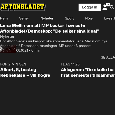
Logga in
Hem
Serier
Nyheter
Sport
Nöje
Livsstil
Lena Mellin om att MP backar i senaste
Aftonbladet/Demoskop: "De sviker sina ideal"
Nyheter
Hör Aftonbladets inrikespolitiska kommentator Lena Mellin om nya 
Aftonbladet/ Demoskop-mätningen. MP under 3 procent.
Se mer
Nyheter
•
08.10.21
•
6 min
SE ALLA
FÖR 2 MIN SEN
0:54
I DAG 14:26
Albert, 8, besteg
Åklagaren: ”De skulle ha
Kebnekaise – vill högre
firat semester tillsamma