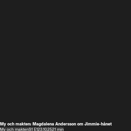
My och makten: Magdalena Andersson om Jimmie-hånet
My och makten
S1 E1
23.10.25
21 min