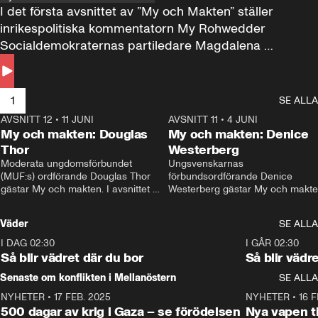
I det första avsnittet av ”My och Makten” ställer 
inrikespolitiska kommentatorn My Rohwedder 
Socialdemokraternas partiledare Magdalena 
Andersson till svars.
1
SE ALLA
AVSNITT 12
•
11 JUNI
26:27
AVSNITT 11
•
4 JUNI
2
My och makten: Douglas
My och makten: Denice
Thor
Westerberg
Moderata ungdomsförbundet 
Ungsvenskarnas 
(MUF:s) ordförande Douglas Thor 
förbundsordförande Denice 
gästar My och makten. I avsnittet 
Westerberg gästar My och makten.
diskuteras tonårsutvisningarna och 
avsnittet diskuteras migrationsfrå
hur Moderaterna ska locka väljare till 
och hur SD ska locka kvinnliga 
Väder
SE ALLA
valet i höst. 
väljare. 
I DAG 02:30
1:06
I GÅR 02:30
Så blir vädret där du bor
Så blir vädr
Senaste om konflikten i Mellanöstern
SE ALLA
NYHETER
•
17 FEB. 2025
0:45
NYHETER
•
16 F
500 dagar av krig i Gaza – se förödelsen
Nya vapen ti