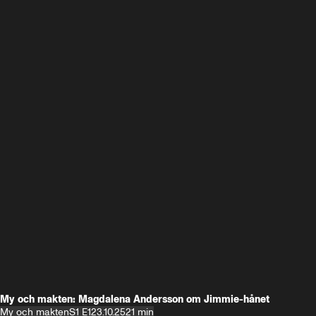
My och makten: Magdalena Andersson om Jimmie-hånet
My och makten
S1 E1
23.10.25
21 min