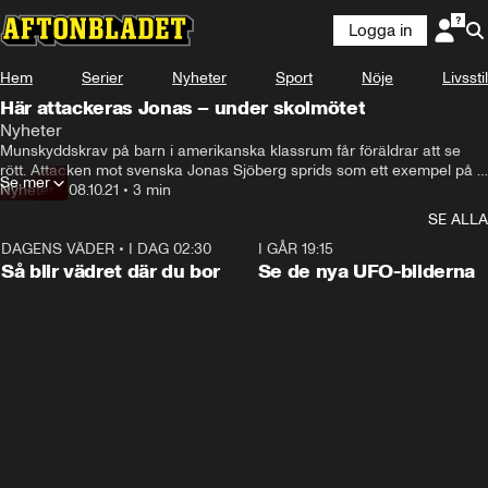
Logga in
Hem
Serier
Nyheter
Sport
Nöje
Livsstil
Här attackeras Jonas – under skolmötet
Nyheter
Munskyddskrav på barn i amerikanska klassrum får föräldrar att se 
rött. Attacken mot svenska Jonas Sjöberg sprids som ett exempel på 
Se mer
den infekterade konflikten.
Nyheter
•
08.10.21
•
3 min
SE ALLA
DAGENS VÄDER
•
I DAG 02:30
1:06
I GÅR 19:15
Så blir vädret där du bor
Se de nya UFO-bilderna