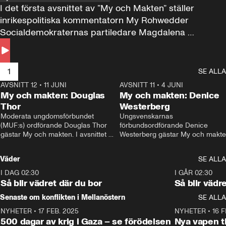
I det första avsnittet av ”My och Makten” ställer 
inrikespolitiska kommentatorn My Rohwedder 
Socialdemokraternas partiledare Magdalena 
Andersson till svars.
1
SE ALLA
AVSNITT 12
•
11 JUNI
26:27
AVSNITT 11
•
4 JUNI
2
My och makten: Douglas
My och makten: Denice
Thor
Westerberg
Moderata ungdomsförbundet 
Ungsvenskarnas 
(MUF:s) ordförande Douglas Thor 
förbundsordförande Denice 
gästar My och makten. I avsnittet 
Westerberg gästar My och makten.
diskuteras tonårsutvisningarna och 
avsnittet diskuteras migrationsfrå
hur Moderaterna ska locka väljare till 
och hur SD ska locka kvinnliga 
Väder
SE ALLA
valet i höst. 
väljare. 
I DAG 02:30
1:06
I GÅR 02:30
Så blir vädret där du bor
Så blir vädr
Senaste om konflikten i Mellanöstern
SE ALLA
NYHETER
•
17 FEB. 2025
0:45
NYHETER
•
16 F
500 dagar av krig i Gaza – se förödelsen
Nya vapen ti