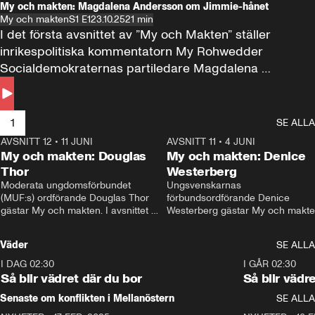
My och makten: Magdalena Andersson om Jimmie-hånet
My och makten
S1 E1
23.10.25
21 min
I det första avsnittet av ”My och Makten” ställer 
inrikespolitiska kommentatorn My Rohwedder 
Socialdemokraternas partiledare Magdalena 
Andersson till svars.
1
SE ALLA
AVSNITT 12
•
11 JUNI
26:27
AVSNITT 11
•
4 JUNI
2
My och makten: Douglas
My och makten: Denice
Thor
Westerberg
Moderata ungdomsförbundet 
Ungsvenskarnas 
(MUF:s) ordförande Douglas Thor 
förbundsordförande Denice 
gästar My och makten. I avsnittet 
Westerberg gästar My och makten.
diskuteras tonårsutvisningarna och 
avsnittet diskuteras migrationsfrå
hur Moderaterna ska locka väljare till 
och hur SD ska locka kvinnliga 
Väder
SE ALLA
valet i höst. 
väljare. 
I DAG 02:30
1:06
I GÅR 02:30
Så blir vädret där du bor
Så blir vädr
Senaste om konflikten i Mellanöstern
SE ALLA