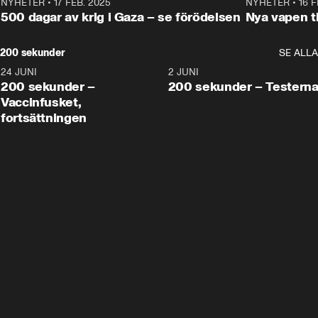
NYHETER
•
17 FEB. 2025
0:45
NYHETER
•
16 F
500 dagar av krig i Gaza – se förödelsen
Nya vapen ti
200 sekunder
SE ALLA
24 JUNI
5:00
2 JUNI
200 sekunder –
200 sekunder – Testern
Vaccinfusket,
fortsättningen