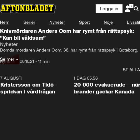
Logga in
Hem
Serier
Nyheter
Sport
Nöje
Livsstil
Knivmördaren Anders Oom har rymt från rättspsyk:
”Kan bli våldsam”
Nyheter
Dömda mördaren Anders Oom, 38, har rymt från rättspsyk i Göteborg.

Se mer
Efter sex timmar är han fortfarande spårlöst försvunnen.

Nyheter
•
08.10.21
•
11 min
Polisen vädjar nu om tips från allmänheten.

SE ALLA
– Alla patruller i hela Göteborg är utlarmade för detta. Vi söker på olika 
adresser, säger Peter Adlersson på polisen.
7 AUGUSTI
0:42
I DAG 05:56
Kristersson om Tidö-
20 000 evakuerade – nä
sprickan i vårdfrågan
bränder gäckar Kanada