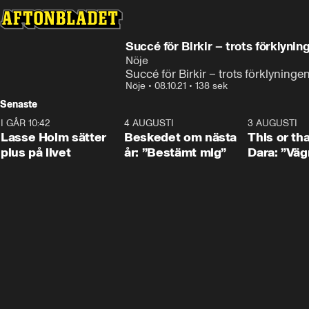
Succé för Birkir – trots förkly
Nöje
Succé för Birkir – trots förklyni
Nöje
•
08.10.21
•
138 sek
Senaste
I GÅR 10:42
1:04
4 AUGUSTI
0:24
3 AUGUSTI
Lasse Holm sätter
Beskedet om nästa
This or th
plus på livet
år: ”Bestämt mig”
Dara: ”Väg