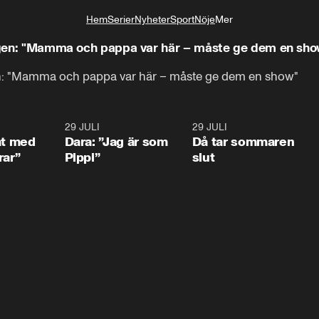
Hem
Serier
Nyheter
Sport
Nöje
Mer
Livsstil
ningen: "Mamma och pappa var här – måste ge dem en sho
ngen: "Mamma och pappa var här – måste ge dem en show"
1:02
29 JULI
0:41
29 JULI
0:3
at med
Dara: ”Jag är som
Då tar sommaren
rar”
Pippi”
slut