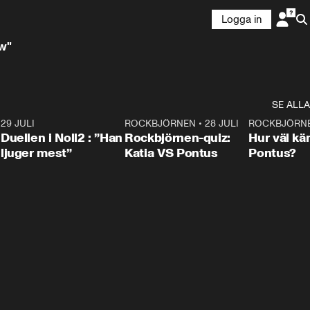
Logga in
w"
SE ALLA
9
29 JULI
0:47
ROCKBJÖRNEN
•
28 JULI
0:15
ROCKBJÖRN
Duellen i Noll2 : ”Han
Rockbjörnen-quiz:
Hur väl kä
ljuger mest”
Katia VS Pontus
Pontus?