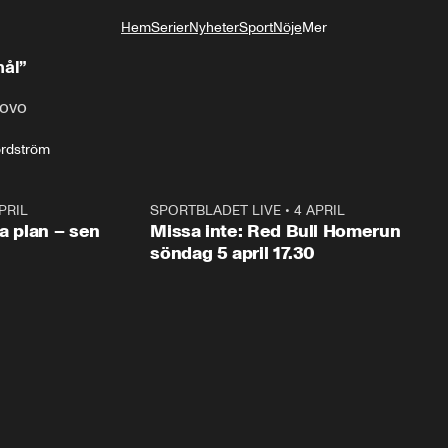
Hem
Serier
Nyheter
Sport
Nöje
Mer
Livsstil
mål”
sovo
ordström
PRIL
1:03
SPORTBLADET LIVE
•
4 APRIL
1:0
va plan – sen
Missa inte: Red Bull Homerun
söndag 5 april 17.30