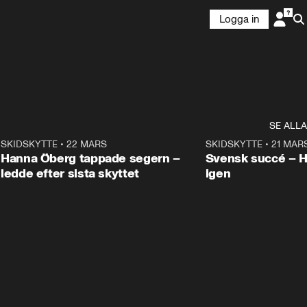
Logga in
SE ALLA
9
SKIDSKYTTE
•
22 MARS
0:55
SKIDSKYTTE
•
21 MAR
Hanna Öberg tappade segern –
Svensk succé – 
ledde efter sista skyttet
igen