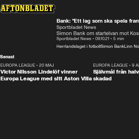
Bank: ”Ett lag som ska spela fra
Sportbladet News
Simon Bank om startelvan mot Ko
Sportbladet News
•
09.10.21
•
5 min
Herrlandslaget i fotboll
Simon Bank
Linn N
Senast
EUROPA LEAGUE
•
20 MAJ
1:32
EUROPA LEAGUE
•
9 A
Victor Nilsson Lindelöf vinner
Självmål från hal
Europa League med sitt Aston Villa
skadad