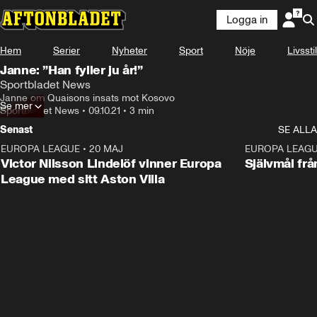
Logga in
Hem
Serier
Nyheter
Sport
Nöje
Livsstil
Janne: ”Han fyller ju år!”
Sportbladet News
Janne om Quaisons insats mot Kosovo
Se mer
Sportbladet News
•
09.10.21
•
3 min
Senast
SE ALLA
EUROPA LEAGUE
•
20 MAJ
1:32
EUROPA LEAG
Victor Nilsson Lindelöf vinner Europa
Självmål frå
League med sitt Aston Villa