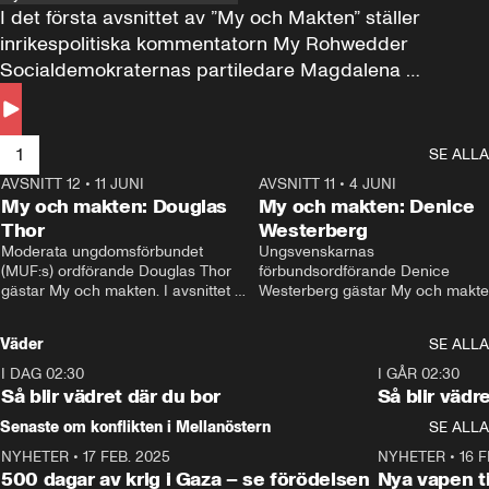
I det första avsnittet av ”My och Makten” ställer 
inrikespolitiska kommentatorn My Rohwedder 
Socialdemokraternas partiledare Magdalena 
Andersson till svars.
1
SE ALLA
AVSNITT 12
•
11 JUNI
26:27
AVSNITT 11
•
4 JUNI
2
My och makten: Douglas
My och makten: Denice
Thor
Westerberg
Moderata ungdomsförbundet 
Ungsvenskarnas 
(MUF:s) ordförande Douglas Thor 
förbundsordförande Denice 
gästar My och makten. I avsnittet 
Westerberg gästar My och makten.
diskuteras tonårsutvisningarna och 
avsnittet diskuteras migrationsfrå
hur Moderaterna ska locka väljare till 
och hur SD ska locka kvinnliga 
Väder
SE ALLA
valet i höst. 
väljare. 
I DAG 02:30
1:06
I GÅR 02:30
Så blir vädret där du bor
Så blir vädr
Senaste om konflikten i Mellanöstern
SE ALLA
NYHETER
•
17 FEB. 2025
0:45
NYHETER
•
16 F
500 dagar av krig i Gaza – se förödelsen
Nya vapen ti