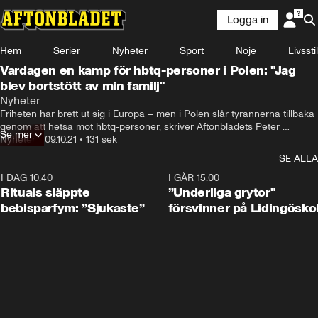
Logga in
Hem
Serier
Nyheter
Sport
Nöje
Livsstil
Vardagen en kamp för hbtq-personer i Polen: "Jag
blev bortstött av min familj"
Nyheter
Friheten har brett ut sig i Europa – men i Polen slår tyrannerna tillbaka 
genom att hetsa mot hbtq-personer, skriver Aftonbladets Peter 
Se mer
Kadhammar. Jakub Przybysz, 28, blev bortstött av sin familj på grund 
Nyheter
•
09.10.21
•
131 sek
av sin sexuella läggning.
SE ALLA
I DAG 10:40
1:01
I GÅR 15:00
Rituals släppte
”Underliga grytor"
bebisparfym: ”Sjukaste”
försvinner på Lidingösko