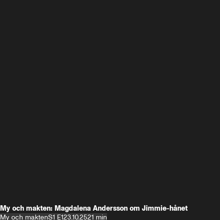
My och makten: Magdalena Andersson om Jimmie-hånet
My och makten
S1 E1
23.10.25
21 min