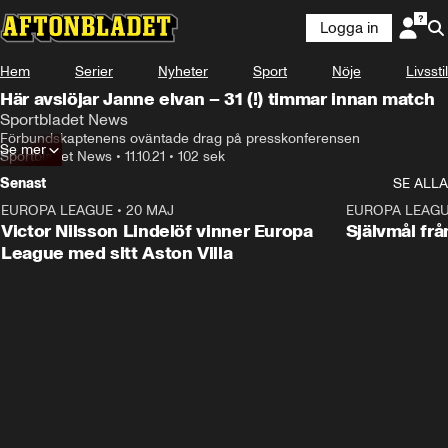
Logga in
Hem
Serier
Nyheter
Sport
Nöje
Livsstil
Här avslöjar Janne elvan – 31 (!) timmar innan match
Sportbladet News
Förbundskaptenens oväntade drag på presskonferensen
Se mer
Sportbladet News
•
11.10.21
•
102 sek
Senast
SE ALLA
EUROPA LEAGUE
•
20 MAJ
1:32
EUROPA LEAG
Victor Nilsson Lindelöf vinner Europa
Självmål frå
League med sitt Aston Villa