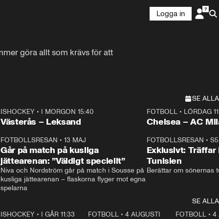
Logga in
er göra allt som krävs för att 
SE ALLA
ISHOCKEY
•
I MORGON 15:40
FOTBOLL
•
LÖRDAG 11
Plus
Plus
Västerås – Leksand
Chelsea – AC M
3
FOTBOLLSRESAN
•
13 MAJ
33:19
FOTBOLLSRESAN
•
S5
Går på match på kusliga
Exklusivt: Träffar
jättearenan: ”Väldigt speciellt”
Tunisien
Niva och Nordström går på match i Sousse på 
Berättar om sönernas tu
kusliga jättearenan – flaskorna flyger mot egna 
spelarna 
SE ALLA
1
ISHOCKEY
•
I GÅR 11:33
2:08
FOTBOLL
•
4 AUGUSTI
0:21
FOTBOLL
•
4