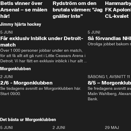
Betis vinner över
Rydström om den
Hammarby 
Arsenal – se målen
brutala värmen: ”Jag
FK Apoloni
här!
gnäller inte”
CL-kvalet
Jimmy hjärta hockey
5 JUNI
11:14
5 JUNI
Får exklusiv inblick under Detroit-
Så förvandlas NH
match
Otroliga jobbet bakom r
Över 1 000 personer jobbar under en match, 
för att få allt att gå runt i Little Ceasars Arena i 
Detroit. Vi har fått en exklusiv inblick i hur allt 
fungerar inför och under match i världens 
Morgonklubben
bästa hockeyliga
2 JUNI
SÄSONG 1, AVSNITT 11
2/6 - Morgonklubben
8/5 – Morgonklu
Se tisdagens avsnitt av Morgonklubben här. 
Se fredagens avsnitt 
Start 09.00. 
Malin Wahlberg, Alexa
Bank. 
Det bästa ur Morgonklubben
5 JUNI
0:44
2 JUNI
0:26
29 MAJ