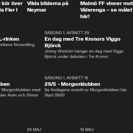
kör över
Vilda bilderna på
Malmö FF vinner mot
a Fier i
Neymar
Vålerenga – se målet
här!
1:04
SÄSONG 1, AVSNITT 29
17:3
L-rinken
En dag med Tre Kronors Viggo
inkens förvandling
Björck
Jimmy Wixtröm hänger en dag med Viggo 
Björck under debuten i Tre Kronor
SÄSONG 1, AVSNITT 16
bben
29/5 - Morgonklubben
av Morgonklubben med 
Se fredagens avsnitt av Morgonklubben här. 
nder Axén och Simon 
Start 09.00. 
0:30
26 MAJ
0:31
19 MAJ
0:4