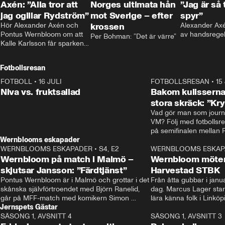
Axén: ”Alla tror att
Norges ultimata hån
”Jag är så 
jag ogillar Rydström”
mot Sverige – efter
spyr”
Hör Alexander Axén och 
krossen
Alexander Axén
Pontus Wernbloom om att 
av handsrege
Per Bohman: ”Det är värre”
Kalle Karlsson får sparken 
från Bajen och att Henrik 
Rydström tar över
Fotbollsresan
FOTBOLL
•
16 JULI
0:44
FOTBOLLSRESAN
•
15
Niva vs. fruktsallad
Bakom kulisserna
stora skräck: ”Kr
Vad gör man som journa
VM? Följ med fotbollsr
Wernblooms eskapader
WERNBLOOMS ESKAPADER
•
S4, E2
38:23
WERNBLOOMS ESKAP
Wernbloom på match i Malmö –
Wernbloom möter
skjutsar Jansson: ”Färdtjänst”
Harvestad STBK
Pontus Wernbloom är i Malmö och grottar i det 
Från åtta gubbar i januar
skånska självförtroendet med Björn Ranelid, 
dag. Marcus Lager starta
går på MFF-match med komikern Simon 
lära känna folk i Linköp
Jernspets Gästar
”Chippen” Svensson och hjälper skadade 
STBK en institution – o
SÄSONG 1, AVSNITT 4
stjärnbacken Pontus Jansson hem. 
13:37
rakt in i värmen.
SÄSONG 1, AVSNITT 3