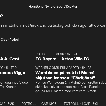
Hem
Serier
Nyheter
Sport
Nöje
Mer
Livsstil
a?
h i matchen mot Grekland på tisdag och de säger att de komm
 Olsen
Fotboll
0
FOTBOLL
•
I MORGON 11:50
Plus
.A.A. Gent
FC Bayern – Aston Villa FC
EY
•
S1, E29
17:38
WERNBLOOMS ESKAPADER
•
S4, E2
38:2
ronors Viggo
Wernbloom på match i Malmö –
skjutsar Jansson: ”Färdtjänst”
en dag med Viggo 
Pontus Wernbloom är i Malmö och grottar i det 
 Tre Kronor
skånska självförtroendet med Björn Ranelid, 
går på MFF-match med komikern Simon 
”Chippen” Svensson och hjälper skadade 
stjärnbacken Pontus Jansson hem. 
 GÅR 15:25
1:31
FOTBOLL
•
I GÅR 13:28
0:22
FOTBOLL
•
I GÅR 13:01
1:3