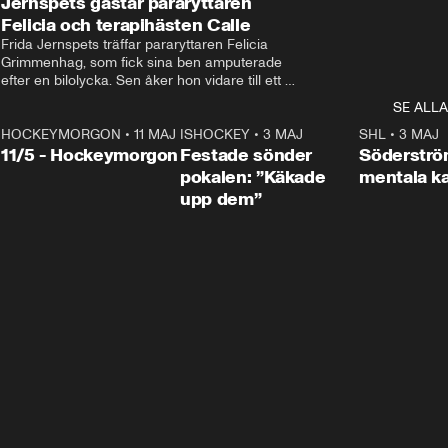
Jernspets gästar pararyttaren
Felicia och terapihästen Calle
Frida Jernspets träffar pararyttaren Felicia 
Grimmenhag, som fick sina ben amputerade 
efter en bilolycka. Sen åker hon vidare till ett 
vård- och omsorgsboende med den 76 
SE ALLA
centimeter höga terapihästen Calle.
HOCKEYMORGON
•
11 MAJ
ISHOCKEY
•
3 MAJ
0:22
SHL
•
3 MAJ
n
11/5 - Hockeymorgon
Festade sönder
Söderströ
pokalen: ”Käkade
mentala 
upp dem”