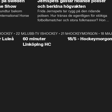
a på Sweden
Jernspets gästar ridande poliser
rse Show
och beridna högvakten
rundtur bakom 
Frida Jernspets tar rygg på den ridande 
ternational Horse 
polisen. Hur tränas de egentligen för stökiga 
fotbollsmatcher och stora folkmassor? Hon 
hälsar även på hos beridna högvakten, som 
den här dagen ska byta av högvakten, som 
SHOCKEY
1:00:28
•
22 MAJ
KLUBB-TV ISHOCKEY
vaktar slottet.
1:00:18
•
21 MAJ
HOCKEYMORGON
•
18 MAJ
Plus
r Luleå
60 minuter
18/5 - Hockeymorgo
Linköping HC