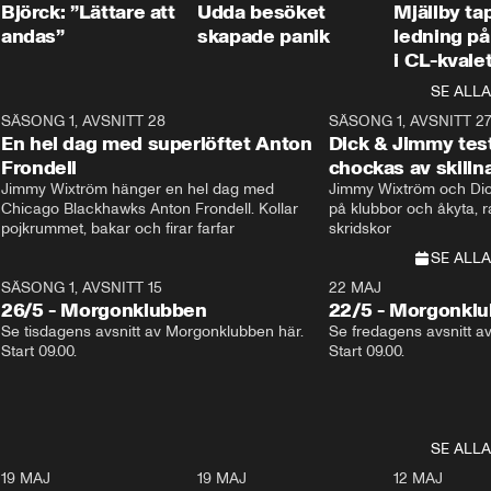
Björck: ”Lättare att
Udda besöket
Mjällby t
andas”
skapade panik
ledning på 
i CL-kvale
SE ALLA
8
SÄSONG 1, AVSNITT 28
20:38
SÄSONG 1, AVSNITT 2
Plus
En hel dag med superlöftet Anton
Dick & Jimmy test
Frondell
chockas av skill
Jimmy Wixtröm hänger en hel dag med 
Jimmy Wixtröm och Dick
Chicago Blackhawks Anton Frondell. Kollar 
på klubbor och åkyta, r
pojkrummet, bakar och firar farfar
skridskor 
SE ALLA
SÄSONG 1, AVSNITT 15
22 MAJ
26/5 - Morgonklubben
22/5 - Morgonkl
Se tisdagens avsnitt av Morgonklubben här. 
Se fredagens avsnitt a
Start 09.00. 
Start 09.00. 
SE ALLA
3
19 MAJ
0:39
19 MAJ
0:34
12 MAJ