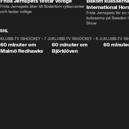
Frida Jernspets testar voltige
Bakom kulissern
Frida Jernspets åker till Södertörn ryttarcenter 
International Ho
och testar voltige
Frida Jernspets får en 
kulisserna på Sweden In
Show
SHL
KLUBB-TV ISHOCKEY
1:02:53
•
7 JUNI
KLUBB-TV ISHOCKEY
1:00:59
•
6 JUNI
KLUBB-TV I
Plus
Plus
60 minuter om
60 minuter om
60 minute
Malmö Redhawks
Björklöven