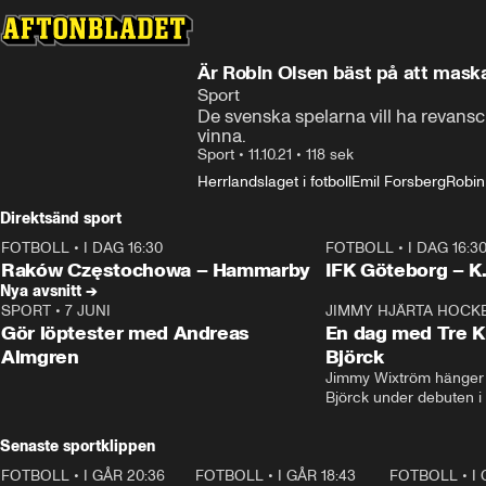
Är Robin Olsen bäst på att mask
Sport
De svenska spelarna vill ha revansc
vinna.
Sport
•
11.10.21
•
118 sek
Herrlandslaget i fotboll
Emil Forsberg
Robin
Direktsänd sport
FOTBOLL
•
I DAG 16:30
FOTBOLL
•
I DAG 16:3
Plus
Plus
Raków Częstochowa – Hammarby
IFK Göteborg – K
Nya avsnitt →
SPORT
•
7 JUNI
16:36
JIMMY HJÄRTA HOCK
Gör löptester med Andreas
En dag med Tre K
Almgren
Björck
Jimmy Wixtröm hänger 
Björck under debuten i
Senaste sportklippen
FOTBOLL
•
I GÅR 20:36
1:30
FOTBOLL
•
I GÅR 18:43
0:46
FOTBOLL
•
I