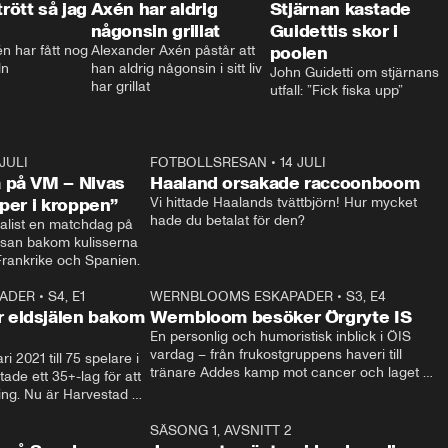
trött så jag
Axén har aldrig
Stjärnan kastade
någonsin grillat
Guidettis skor i
 har fått nog 
Alexander Axén påstår att 
poolen
ln
han aldrig någonsin i sitt liv 
John Guidetti om stjärnans 
har grillat
utfall: ”Fick fiska upp”
 JULI
36:52
FOTBOLLSRESAN
•
14 JULI
0:3
 på VM – Nivas
Haaland orsakade raccoonboom
yper i kroppen”
Vi hittade Haalands tvättbjörn! Hur mycket 
hade du betalat för den?
list en matchdag på 
esan bakom kulisserna 
på semifinalen mellan Frankrike och Spanien. 
ADER
•
S4, E1
32:14
WERNBLOOMS ESKAPADER
•
S3, E4
33:1
Plus
 eldsjälen bakom
Wernbloom besöker Örgryte IS
En personlig och humoristisk inblick i ÖIS 
vardag – från frukostgruppens haveri till 
i 2021 till 75 spelare i 
tränare Addes kamp mot cancer och laget 
de ett 35+-lag för att 
som siktar mot Allsvenskan.
ing. Nu är Harvestad 
ch Wernbloom kliver 
14:14
SÄSONG 1, AVSNITT 2
24:5