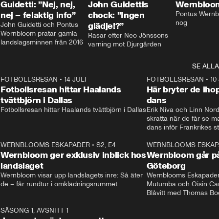
Guidetti: ”Nej, nej,
John Guidettis
Wernbloom
nej – felaktig info”
chock: ”Ingen
Pontus Wernbl
nog
John Guidetti och Pontus 
glädje!?”
Wernbloom pratar gamla 
Rasar efter Neo Jönssons 
landslagsminnen från 2016
varning mot Djurgården
SE ALLA
8
FOTBOLLSRESAN
•
14 JULI
41:35
FOTBOLLSRESAN
•
10
Fotbollsresan hittar Haalands
Här bryter de ih
tvättbjörn i Dallas
dans
Fotbollsresan hittar Haalands tvättbjörn i Dallas
Erik Niva och Linn Nord
skratta när de får se 
dans inför Frankrikes st
VM-kvartsfinalen. 
4
WERNBLOOMS ESKAPADER
•
S2, E4
24:20
WERNBLOOMS ESKAP
Plus
Wernbloom ger exklusiv inblick hos
Wernbloom går på
landslaget
Göteborg
Wernbloom visar upp landslagets inre: Så äter 
Wernblooms Eskapader:
de – får rundtur i omklädningsrummet
Mutumba och Oisin Cant
Blåvitt med Thomas Bo
0
SÄSONG 1, AVSNITT 1
25:12