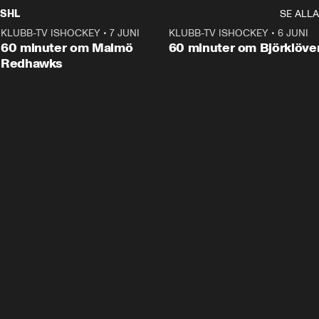
SHL
SE ALLA
KLUBB-TV ISHOCKEY
•
7 JUNI
1:02:53
KLUBB-TV ISHOCKEY
•
6 JUNI
1:0
Plus
60 minuter om Malmö
60 minuter om Björklöve
Redhawks