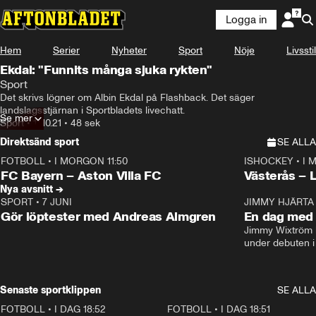
Logga in
Hem
Serier
Nyheter
Sport
Nöje
Livsstil
Ekdal: "Funnits många sjuka rykten"
Sport
Det skrivs lögner om Albin Ekdal på Flashback. Det säger 
landslagsstjärnan i Sportbladets livechatt.
Se mer
Sport
•
11.10.21
•
48 sek
Direktsänd sport
SE ALLA
FOTBOLL
•
I MORGON 11:50
ISHOCKEY
•
I 
Plus
Plus
FC Bayern – Aston Villa FC
Västerås – 
Nya avsnitt →
SPORT
•
7 JUNI
16:36
JIMMY HJÄRTA
Gör löptester med Andreas Almgren
En dag med 
Jimmy Wixtröm 
under debuten i
Senaste sportklippen
SE ALLA
FOTBOLL
•
I DAG 18:52
2:17
FOTBOLL
•
I DAG 18:51