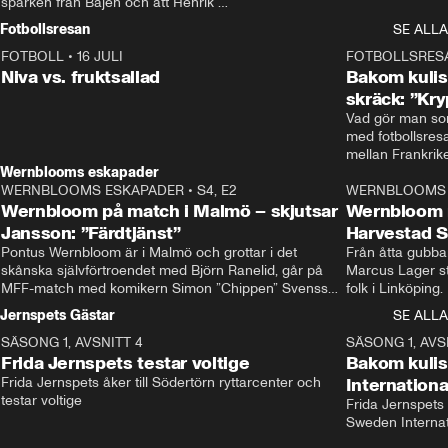
sparken från Bajen och att Henrik 
Rydström tar över
Fotbollsresan
SE ALLA
FOTBOLL
•
16 JULI
0:44
FOTBOLLSRES
Niva vs. fruktsallad
Bakom kulis
skräck: ”Kry
Vad gör man som
med fotbollsres
Wernblooms eskapader
WERNBLOOMS ESKAPADER
•
S4, E2
38:23
WERNBLOOMS 
Wernbloom på match i Malmö – skjutsar
Wernbloom 
Jansson: ”Färdtjänst”
Harvestad 
Pontus Wernbloom är i Malmö och grottar i det 
Från åtta gubbar 
skånska självförtroendet med Björn Ranelid, går på 
Marcus Lager sta
MFF-match med komikern Simon ”Chippen” Svensson 
folk i Linköping
och hjälper skadade stjärnbacken Pontus Jansson 
och Wernbloom kl
Jernspets Gästar
SE ALLA
hem. 
SÄSONG 1, AVSNITT 4
13:37
SÄSONG 1, AVS
Frida Jernspets testar voltige
Bakom kuli
Frida Jernspets åker till Södertörn ryttarcenter och 
Internation
testar voltige
Frida Jernspets 
Sweden Interna