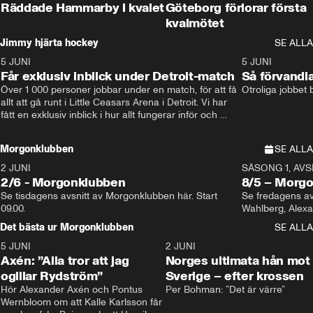
Räddade Hammarby i kvalet
Göteborg förlorar första
kvalmötet
Jimmy hjärta hockey
SE ALLA
5 JUNI
11:14
5 JUNI
Får exklusiv inblick under Detroit-match
Så förvandl
Över 1 000 personer jobbar under en match, för att få 
Otroliga jobbet
allt att gå runt i Little Ceasars Arena i Detroit. Vi har 
fått en exklusiv inblick i hur allt fungerar inför och 
under match i världens bästa hockeyliga
Morgonklubben
SE ALLA
2 JUNI
SÄSONG 1, AVSN
2/6 - Morgonklubben
8/5 – Morg
Se tisdagens avsnitt av Morgonklubben här. Start 
Se fredagens av
09.00. 
Det bästa ur Morgonklubben
SE ALLA
5 JUNI
0:44
2 JUNI
Axén: ”Alla tror att jag
Norges ultimata hån mot
ogillar Rydström”
Sverige – efter krossen
Hör Alexander Axén och Pontus 
Per Bohman: ”Det är värre”
Wernbloom om att Kalle Karlsson får 