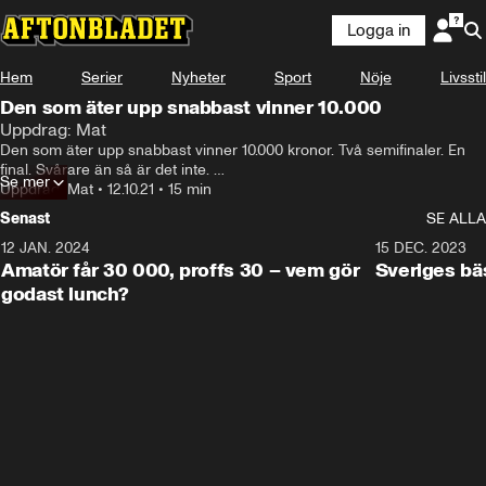
Logga in
Hem
Serier
Nyheter
Sport
Nöje
Livsstil
Den som äter upp snabbast vinner 10.000
Uppdrag: Mat
Den som äter upp snabbast vinner 10.000 kronor. Två semifinaler. En 
final. Svårare än så är det inte. 

Se mer
Uppdrag: Mat
•
12.10.21
•
15 min
Potatisbullar, köttbullar, chokladbollar. 

Senast
SE ALLA
https://www.instagram.com/mustigamauri/

12 JAN. 2024
32:36
15 DEC. 2023
Amatör får 30 000, proffs 30 – vem gör
Sveriges bä
Följ Christoffer Bodin: https://www.instagram.com/lcbodin/?hl=sv

godast lunch?
Följ Linn Nordström: https://www.instagram.com/linn__nords...

Följ Andreas Granfors: https://www.instagram.com/agranfors/?... 

https://www.youtube.com/channel/UCn7z...

Följ Andreas Hansson: https://www.instagram.com/andreasjhan...

Fotograf: Robin Ibanez 

Grafik: Anna Jadvi 
