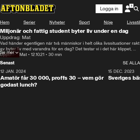
Logga in
Hem
Serier
Nyheter
Sport
Nöje
Livsstil
Miljonär och fattig student byter liv under en dag
Uppdrag: Mat
Vad händer egentligen när två människor i helt olika livssituationer rakt 
av byter liv med varandra för en dag? Det testar vi i det här klippet, 
Se mer
med hjälp av miljonären Magnus och studenten Frank. 

Uppdrag: Mat
•
12.10.21
•
30 min
Senast
SE ALLA
Hoppas ni ska tycka om klippet! 

12 JAN. 2024
32:36
15 DEC. 2023
Stort tack till Royal Air! 

Amatör får 30 000, proffs 30 – vem gör
Sveriges bä
godast lunch?
—-

Uppdrag Mat, Mauri Hermundsson, Miljonär och fattig student byter liv 
under en dag.