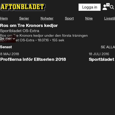
Logga in
Hem
Serier
Nyheter
Sport
Nöje
Livsstil
Ros om Tre Kronors kedjor
Sportbladet OS-Extra
Ros om Tre Kronors kedjor under den första träningen
Se mer
Sportbladet OS-Extra
•
18.07.16
•
155 sek
Senast
SE ALLA
8 MAJ 2018
4:43
18 JULI 2016
Profilerna inför Elitserien 2018
Sportbladet