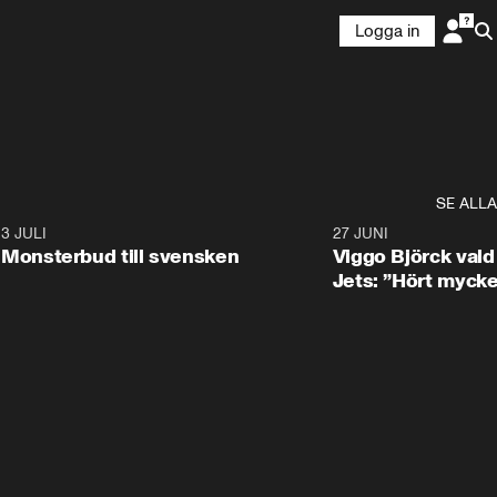
Logga in
SE ALLA
8
3 JULI
0:30
27 JUNI
Monsterbud till svensken
Viggo Björck val
Jets: ”Hört mycke