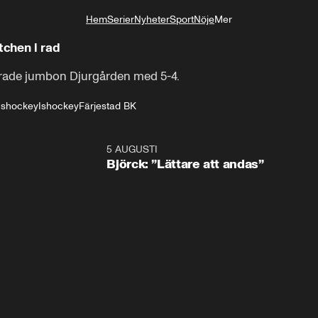
Hem
Serier
Nyheter
Sport
Nöje
Mer
Livsstil
tchen i rad
egrade jumbon Djurgården med 5-4.
 Ishockey
Ishockey
Färjestad BK
5 AUGUSTI
2:0
Björck: ”Lättare att andas”