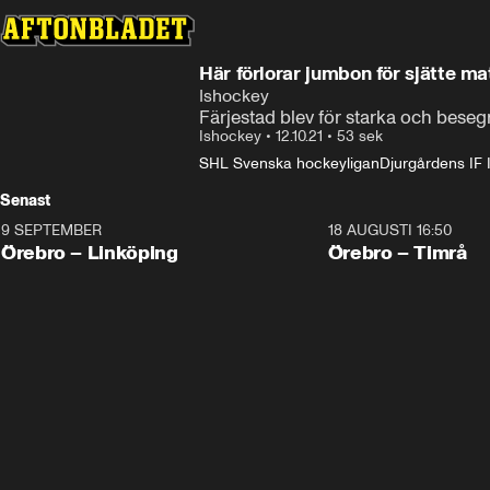
Här förlorar jumbon för sjätte ma
Ishockey
Färjestad blev för starka och bes
Ishockey
•
12.10.21
•
53 sek
SHL Svenska hockeyligan
Djurgårdens IF
Senast
9 SEPTEMBER
18 AUGUSTI 16:50
Plus
Plus
Örebro – Linköping
Örebro – Timrå