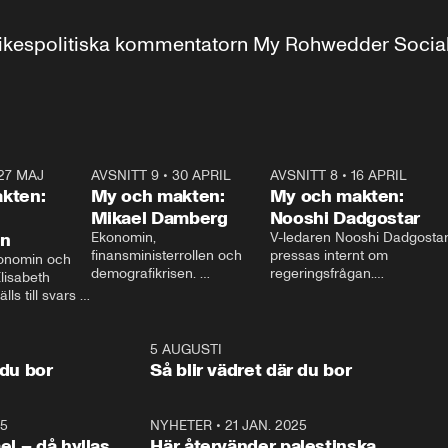
r inrikespolitiska kommentatorn My Rohwedder Soci
27 MAJ
3:51
AVSNITT 9
•
30 APRIL
24:00
AVSNITT 8
•
16 APRIL
25:1
kten:
My och makten:
My och makten:
Mikael Damberg
Nooshi Dadgostar
on
Ekonomin, 
V-ledaren Nooshi Dadgostar
finansministerrollen och 
pressas internt om 
onomin och 
demografikrisen. 
regeringsfrågan.

lisabeth 
Oppositionen ställs till svars 
I Aftonbladets 
ls till svars 
när Socialdemokraternas 
partiledarutfrågning ”My 
stern gästar 
Mikael Damberg gästar My 
och Makten” sätter hon ner 
My och Makten. 
och Makten. 
foten mot kritikerna:

1:06
5 AUGUSTI
1:0
– Vi ställer upp i val. Ska vi 
 du bor
Så blir vädret där du bor
vara med så sitter vi förstås 
25
1:22
NYHETER
•
21 JAN. 2025
0:5
ael – då hyllas
Här återvänder palestinska