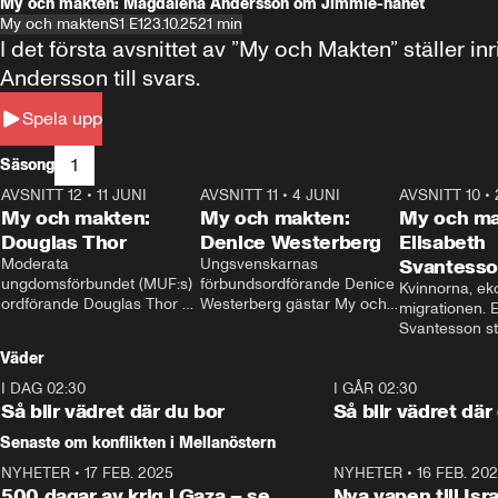
My och makten: Magdalena Andersson om Jimmie-hånet
My och makten
S1 E1
23.10.25
21 min
I det första avsnittet av ”My och Makten” ställe
Andersson till svars.
Spela upp
1
Säsong
AVSNITT 12
•
11 JUNI
26:27
AVSNITT 11
•
4 JUNI
23:40
AVSNITT 10
•
My och makten:
My och makten:
My och ma
Douglas Thor
Denice Westerberg
Elisabeth
Moderata 
Ungsvenskarnas 
Svantess
ungdomsförbundet (MUF:s) 
förbundsordförande Denice 
Kvinnorna, ek
ordförande Douglas Thor 
Westerberg gästar My och 
migrationen. E
gästar My och makten. I 
makten. I avsnittet 
Svantesson stäl
avsnittet diskuteras 
diskuteras migrationsfrågan 
när finansmini
Väder
tonårsutvisningarna och hur 
och hur SD ska locka 
Moderaterna ska locka 
kvinnliga väljare. 
I DAG 02:30
1:06
I GÅR 02:30
väljare till valet i höst. 
Så blir vädret där du bor
Så blir vädret där
Senaste om konflikten i Mellanöstern
NYHETER
•
17 FEB. 2025
0:45
NYHETER
•
16 FEB. 20
500 dagar av krig i Gaza – se
Nya vapen till Isr