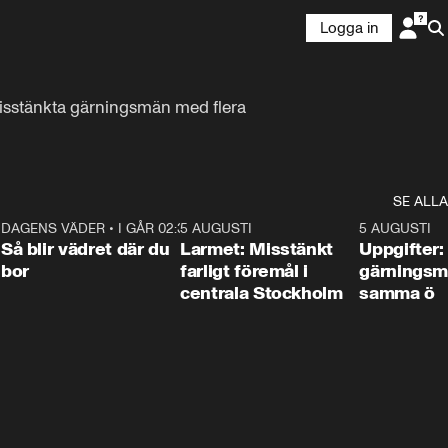
Logga in
 misstänkta gärningsmän med flera 
SE ALLA
1
DAGENS VÄDER
•
I GÅR 02:30
1:06
5 AUGUSTI
0:35
5 AUGUSTI
Så blir vädret där du
Larmet: Misstänkt
Uppgifter:
bor
farligt föremål i
gärningsm
centrala Stockholm
samma ö