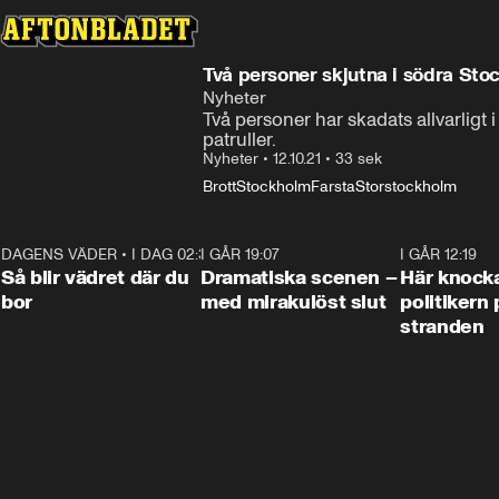
Två personer skjutna i södra Sto
Nyheter
Två personer har skadats allvarligt
patruller.
Nyheter
•
12.10.21
•
33 sek
Brott
Stockholm
Farsta
Storstockholm
DAGENS VÄDER
•
I DAG 02:30
1:06
I GÅR 19:07
0:42
I GÅR 12:19
Så blir vädret där du
Dramatiska scenen –
Här knock
bor
med mirakulöst slut
politikern 
stranden