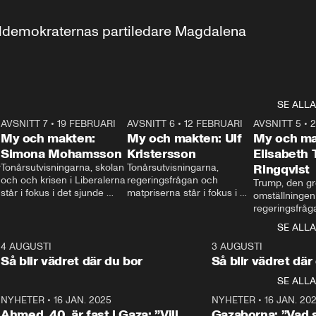
aldemokraternas partiledare Magdalena 
SE ALLA
7
AVSNITT 7
•
19 FEBRUARI
24:30
AVSNITT 6
•
12 FEBRUARI
27:30
AVSNITT 5
•
My och makten:
My och makten: Ulf
My och ma
Simona Mohamsson
Kristersson
Elisabeth
 
Tonårsutvisningarna, skolan 
Tonårsutvisningarna, 
Ringqvist
och och krisen i Liberalerna 
regeringsfrågan och 
Trump, den gr
står i fokus i det sjunde 
matpriserna står i fokus i 
omställningen
avsnittet av ”My och 
det sjätte avsnittet av ”My 
regeringsfråga
makten”. Se när 
och makten”. Se när 
centrum i det 
SE ALLA
Aftonbladets inrikespolitiska 
Aftonbladets inrikespolitiska 
avsnittet av ”
kommentator My 
kommentator My 
6
4 AUGUSTI
1:06
3 AUGUSTI
Makten”. Se nä
Rohwedder ställer 
Rohwedder ställer 
Så blir vädret där du bor
Så blir vädret där
Aftonbladets in
utbildnings- och 
statsminister Ulf Kristersson 
kommentator 
SE ALLA
integrationsminister Simona 
till svars.
Rohwedder stäl
Mohamsson till svars.
Centerpartiets
2
NYHETER
•
16 JAN. 2025
1:01
NYHETER
•
16 JAN. 20
Thand Ring till
Ahmed, 40, är fast i Gaza: ”Vill
Gazaborna: ”Vad s