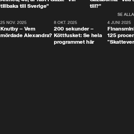
tillbaka till Sverige”
till?”
SE ALLA
3
25 NOV. 2025
31:05
8 OKT. 2025
4:29
4 JUNI 2025
Knutby – Vem
200 sekunder –
Finansmin
mördade Alexandra?
Köttfusket: Se hela
125 procent
programmet här
"Skattever
viktig uppg