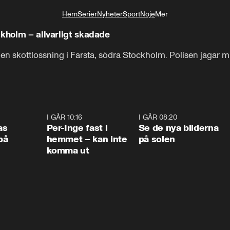
Hem
Serier
Nyheter
Sport
Nöje
Mer
Livsstil
ckholm – allvarligt skadade
 i en skottlossning i Farsta, södra Stockholm. Polisen jagar
0:45
I GÅR 10:16
1:26
I GÅR 08:20
0:3
as
Per-Inge fast i
Se de nya bilderna
på
hemmet – kan inte
på solen
komma ut