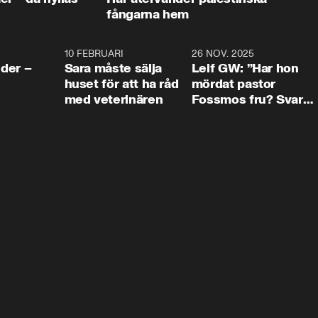
fångarna hem
4:24
10 FEBRUARI
4:13
26 NOV. 2025
8:1
der –
Sara måste sälja
Leif GW: ”Har hon
huset för att ha råd
mördat pastor
med veterinären
Fossmos fru? Svar
nej.”