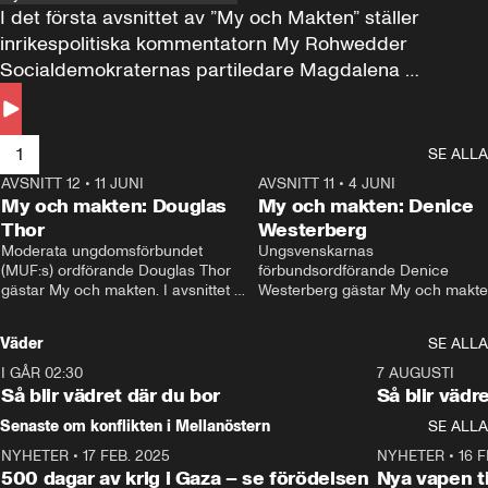
I det första avsnittet av ”My och Makten” ställer 
inrikespolitiska kommentatorn My Rohwedder 
Socialdemokraternas partiledare Magdalena 
Andersson till svars.
1
SE ALLA
AVSNITT 12
•
11 JUNI
26:27
AVSNITT 11
•
4 JUNI
2
My och makten: Douglas
My och makten: Denice
Thor
Westerberg
Moderata ungdomsförbundet 
Ungsvenskarnas 
(MUF:s) ordförande Douglas Thor 
förbundsordförande Denice 
gästar My och makten. I avsnittet 
Westerberg gästar My och makten.
diskuteras tonårsutvisningarna och 
avsnittet diskuteras migrationsfrå
hur Moderaterna ska locka väljare till 
och hur SD ska locka kvinnliga 
Väder
SE ALLA
valet i höst. 
väljare. 
I GÅR 02:30
1:06
7 AUGUSTI
Så blir vädret där du bor
Så blir vädr
Senaste om konflikten i Mellanöstern
SE ALLA
NYHETER
•
17 FEB. 2025
0:45
NYHETER
•
16 F
500 dagar av krig i Gaza – se förödelsen
Nya vapen ti