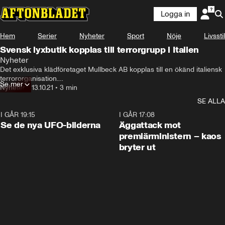
Logga in
Hem
Serier
Nyheter
Sport
Nöje
Livsstil
Svensk lyxbutik kopplas till terrorgrupp i Italien
Nyheter
Det exklusiva klädföretaget Mullbeck AB kopplas till en ökänd italiensk 
terrororganisation.

Se mer
Nyheter
•
13.10.21
•
3 min
Det framkommer i dokument som ingår i den enorma läckan Pandora 
SE ALLA
papers som svenska Uppdrag Granskning jobbat med.
I GÅR 19:15
0:36
I GÅR 17:08
Se de nya UFO-bilderna
Äggattack mot
premiärministern – kaos
bryter ut