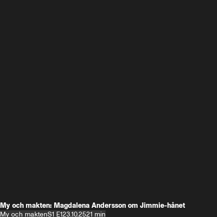
My och makten: Magdalena Andersson om Jimmie-hånet
My och makten
S1 E1
23.10.25
21 min