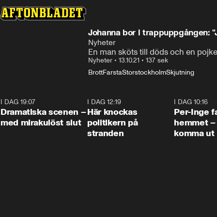
Johanna bor i trappuppgången: "J
Nyheter
En man sköts till döds och en pojke
Nyheter
•
13.10.21
•
137 sek
Brott
Farsta
Storstockholm
Skjutning
I DAG 19:07
0:42
I DAG 12:19
0:45
I DAG 10:16
Dramatiska scenen –
Här knockas
Per-Inge fa
med mirakulöst slut
politikern på
hemmet – 
stranden
komma ut