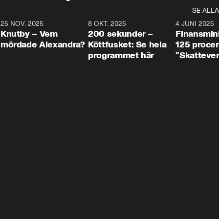
SE ALLA
3
25 NOV. 2025
31:05
8 OKT. 2025
4:29
4 JUNI 2025
Knutby – Vem
200 sekunder –
Finansmin
mördade Alexandra?
Köttfusket: Se hela
125 procent
programmet här
"Skattever
viktig uppg