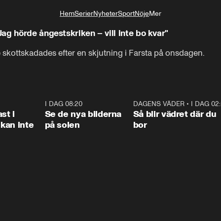
Hem
Serier
Nyheter
Sport
Nöje
Mer
Livsstil
ag hörde ångestskriken – vill inte bo kvar"
 skottskadades efter en skjutning i Farsta på onsdagen.
1:26
I DAG 08:20
0:31
DAGENS VÄDER
•
I DAG 02
1:0
st i
Se de nya bilderna
Så blir vädret där du
kan inte
på solen
bor