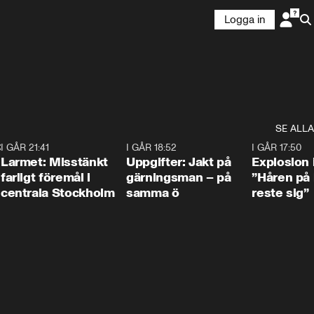
Logga in
SE ALLA
:30
6
I GÅR 21:41
0:35
I GÅR 18:52
0:33
I GÅR 17:50
Larmet: Misstänkt
Uppgifter: Jakt på
Explosion 
farligt föremål i
gärningsman – på
”Håren på
centrala Stockholm
samma ö
reste sig”