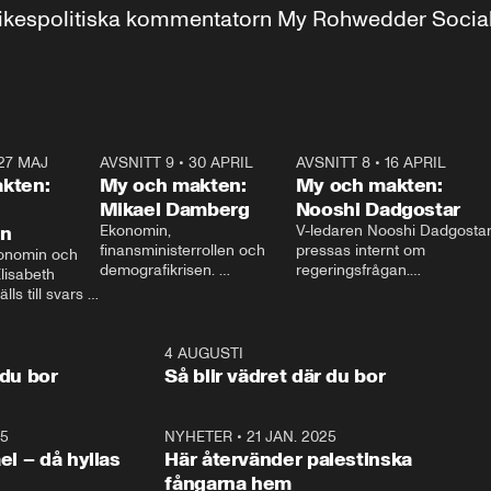
r inrikespolitiska kommentatorn My Rohwedder Soci
27 MAJ
3:51
AVSNITT 9
•
30 APRIL
24:00
AVSNITT 8
•
16 APRIL
25:1
kten:
My och makten:
My och makten:
Mikael Damberg
Nooshi Dadgostar
on
Ekonomin, 
V-ledaren Nooshi Dadgostar
finansministerrollen och 
pressas internt om 
onomin och 
demografikrisen. 
regeringsfrågan.

lisabeth 
Oppositionen ställs till svars 
I Aftonbladets 
ls till svars 
när Socialdemokraternas 
partiledarutfrågning ”My 
stern gästar 
Mikael Damberg gästar My 
och Makten” sätter hon ner 
My och Makten. 
och Makten. 
foten mot kritikerna:

1:06
4 AUGUSTI
1:0
– Vi ställer upp i val. Ska vi 
 du bor
Så blir vädret där du bor
vara med så sitter vi förstås 
25
1:22
NYHETER
•
21 JAN. 2025
0:5
ael – då hyllas
Här återvänder palestinska
fångarna hem