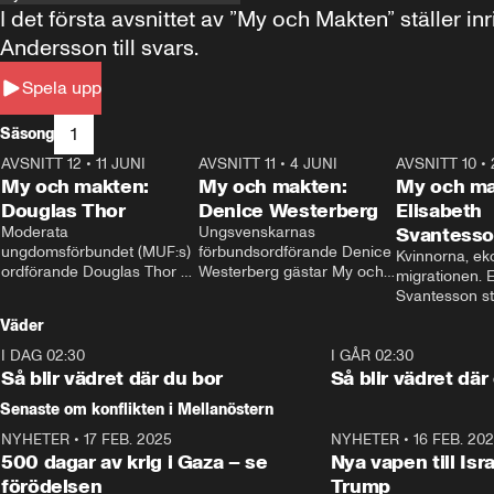
I det första avsnittet av ”My och Makten” ställe
Andersson till svars.
Spela upp
1
Säsong
AVSNITT 12
•
11 JUNI
26:27
AVSNITT 11
•
4 JUNI
23:40
AVSNITT 10
•
My och makten:
My och makten:
My och ma
Douglas Thor
Denice Westerberg
Elisabeth
Moderata 
Ungsvenskarnas 
Svantess
ungdomsförbundet (MUF:s) 
förbundsordförande Denice 
Kvinnorna, ek
ordförande Douglas Thor 
Westerberg gästar My och 
migrationen. E
gästar My och makten. I 
makten. I avsnittet 
Svantesson stäl
avsnittet diskuteras 
diskuteras migrationsfrågan 
när finansmini
Väder
tonårsutvisningarna och hur 
och hur SD ska locka 
Moderaterna ska locka 
kvinnliga väljare. 
I DAG 02:30
1:06
I GÅR 02:30
väljare till valet i höst. 
Så blir vädret där du bor
Så blir vädret där
Senaste om konflikten i Mellanöstern
NYHETER
•
17 FEB. 2025
0:45
NYHETER
•
16 FEB. 20
500 dagar av krig i Gaza – se
Nya vapen till Isr
förödelsen
Trump