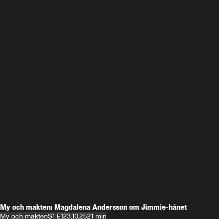
My och makten: Magdalena Andersson om Jimmie-hånet
My och makten
S1 E1
23.10.25
21 min