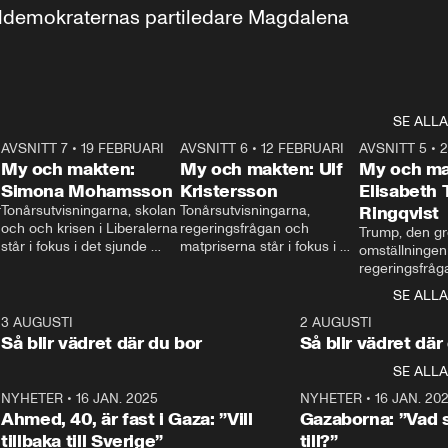
aldemokraternas partiledare Magdalena 
SE ALLA
7
AVSNITT 7
•
19 FEBRUARI
24:30
AVSNITT 6
•
12 FEBRUARI
27:30
AVSNITT 5
•
My och makten:
My och makten: Ulf
My och ma
Simona Mohamsson
Kristersson
Elisabeth
 
Tonårsutvisningarna, skolan 
Tonårsutvisningarna, 
Ringqvist
och och krisen i Liberalerna 
regeringsfrågan och 
Trump, den gr
står i fokus i det sjunde 
matpriserna står i fokus i 
omställningen
avsnittet av ”My och 
det sjätte avsnittet av ”My 
regeringsfråga
makten”. Se när 
och makten”. Se när 
centrum i det 
SE ALLA
Aftonbladets inrikespolitiska 
Aftonbladets inrikespolitiska 
avsnittet av ”
kommentator My 
kommentator My 
6
3 AUGUSTI
1:06
2 AUGUSTI
Makten”. Se nä
Rohwedder ställer 
Rohwedder ställer 
Så blir vädret där du bor
Så blir vädret där
Aftonbladets in
utbildnings- och 
statsminister Ulf Kristersson 
kommentator 
SE ALLA
integrationsminister Simona 
till svars.
Rohwedder stäl
Mohamsson till svars.
Centerpartiets
2
NYHETER
•
16 JAN. 2025
1:01
NYHETER
•
16 JAN. 20
Thand Ring till
Ahmed, 40, är fast i Gaza: ”Vill
Gazaborna: ”Vad s
tillbaka till Sverige”
till?”