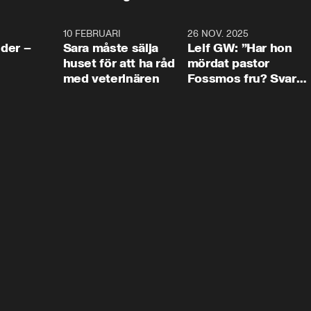
4:24
10 FEBRUARI
4:13
26 NOV. 2025
8:1
der –
Sara måste sälja
Leif GW: ”Har hon
huset för att ha råd
mördat pastor
med veterinären
Fossmos fru? Svar
nej.”