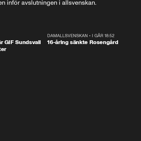
inför avslutningen i allsvenskan.
1:44
DAMALLSVENSKAN
•
I GÅR 18:52
0:4
r GIF Sundsvall
16-åring sänkte Rosengård
ter