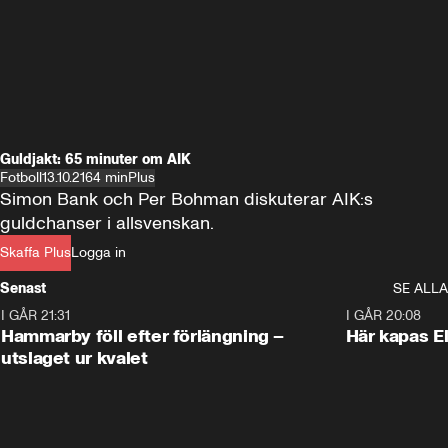
Guldjakt: 65 minuter om AIK
Fotboll
13.10.21
64 min
Plus
Simon Bank och Per Bohman diskuterar AIK:s 
guldchanser i allsvenskan.
Skaffa Plus
Logga in
Senast
SE ALLA
I GÅR 21:31
1:28
I GÅR 20:08
Hammarby föll efter förlängning –
Här kapas El
utslaget ur kvalet