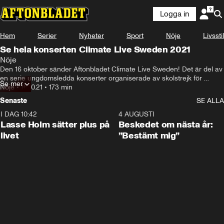
Logga in
Hem
Serier
Nyheter
Sport
Nöje
Livsstil
Se hela konserten Climate Live Sweden 2021
Nöje
Den 16 oktober sänder Aftonbladet Climate Live Sweden! Det är del av 
en serie ungdomsledda konserter organiserade av skolstrejk för 
Se mer
klimatet-grupper som äger rum över hela världen den 16:e oktober.

Nöje
•
16.10.21
•
173 min
Senaste
SE ALLA
I Sverige sker konserten i Kungsträdgården i Stockholm, programleder 
gör Amie Bramme Sey och Frida Söderlund. Artister som ställt sig 
I DAG 10:42
1:04
4 AUGUSTI
bakom initiativet och uppträder på Climate Live Sweden är bland 
Lasse Holm sätter plus på
Beskedet om nästa år:
andra First Aid Kit, Lars Winnerbäck, Victor Leksell, Melissa Horn, 
livet
”Bestämt mig”
Daniel Adams-Ray, Sofia Jannok och Oscar Stembridge.