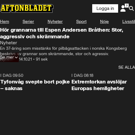
Logga in
Hem
Serier
Nyheter
Sport
Nöje
Livsstil
Hör grannarna till Espen Andersen Bråthen: Stor,
aggressiv och skrämmande
Nyheter
En 37-åring som misstänks för pilbågsattacken i norska Kongsberg 
beskrivs av grannar som skrämmande, stor och agressiv.
Se mer
Nyheter
•
14.10.21
•
91 sek
SE ALLA
I DAG 09:50
0:53
I DAG 08:18
Tyfonvåg svepte bort pojke
Extremtorkan avslöjar
– saknas
Europas hemligheter