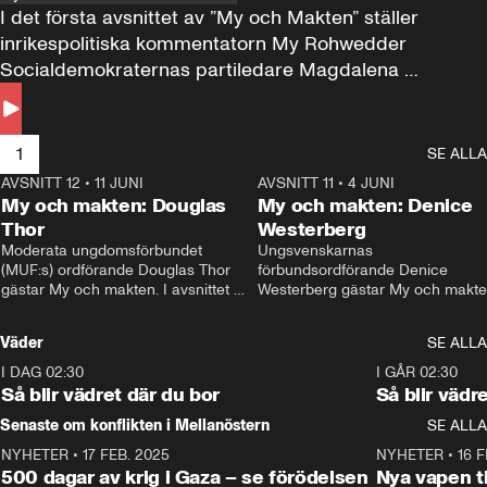
I det första avsnittet av ”My och Makten” ställer 
inrikespolitiska kommentatorn My Rohwedder 
Socialdemokraternas partiledare Magdalena 
Andersson till svars.
1
SE ALLA
AVSNITT 12
•
11 JUNI
26:27
AVSNITT 11
•
4 JUNI
2
My och makten: Douglas
My och makten: Denice
Thor
Westerberg
Moderata ungdomsförbundet 
Ungsvenskarnas 
(MUF:s) ordförande Douglas Thor 
förbundsordförande Denice 
gästar My och makten. I avsnittet 
Westerberg gästar My och makten.
diskuteras tonårsutvisningarna och 
avsnittet diskuteras migrationsfrå
hur Moderaterna ska locka väljare till 
och hur SD ska locka kvinnliga 
Väder
SE ALLA
valet i höst. 
väljare. 
I DAG 02:30
1:06
I GÅR 02:30
Så blir vädret där du bor
Så blir vädr
Senaste om konflikten i Mellanöstern
SE ALLA
NYHETER
•
17 FEB. 2025
0:45
NYHETER
•
16 F
500 dagar av krig i Gaza – se förödelsen
Nya vapen ti