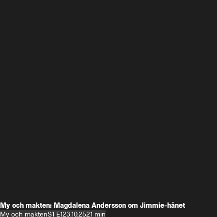
My och makten: Magdalena Andersson om Jimmie-hånet
My och makten
S1 E1
23.10.25
21 min