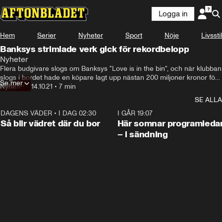
Logga in
Hem
Serier
Nyheter
Sport
Nöje
Livsstil
Banksys strimlade verk gick för rekordbelopp
Nyheter
Flera budgivare slogs om Banksys "Love is in the bin", och när klubban 
slogs i bordet hade en köpare lagt upp nästan 200 miljoner kronor för 
Se mer
tavlan.
Nyheter
•
14.10.21
•
7 min
SE ALLA
DAGENS VÄDER
•
I DAG 02:30
1:06
I GÅR 19:07
Så blir vädret där du bor
Här somnar programleda
– i sändning