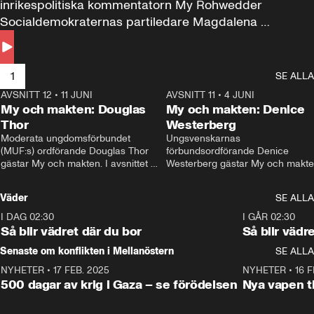
inrikespolitiska kommentatorn My Rohwedder 
Socialdemokraternas partiledare Magdalena 
Andersson till svars.
1
SE ALLA
AVSNITT 12
•
11 JUNI
26:27
AVSNITT 11
•
4 JUNI
2
My och makten: Douglas
My och makten: Denice
Thor
Westerberg
Moderata ungdomsförbundet 
Ungsvenskarnas 
(MUF:s) ordförande Douglas Thor 
förbundsordförande Denice 
gästar My och makten. I avsnittet 
Westerberg gästar My och makten.
diskuteras tonårsutvisningarna och 
avsnittet diskuteras migrationsfrå
hur Moderaterna ska locka väljare till 
och hur SD ska locka kvinnliga 
Väder
SE ALLA
valet i höst. 
väljare. 
I DAG 02:30
1:06
I GÅR 02:30
Så blir vädret där du bor
Så blir vädr
Senaste om konflikten i Mellanöstern
SE ALLA
NYHETER
•
17 FEB. 2025
0:45
NYHETER
•
16 F
500 dagar av krig i Gaza – se förödelsen
Nya vapen ti