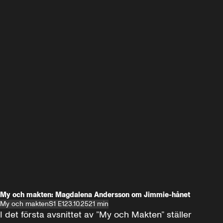
My och makten: Magdalena Andersson om Jimmie-hånet
My och makten
S1 E1
23.10.25
21 min
I det första avsnittet av ”My och Makten” ställer 