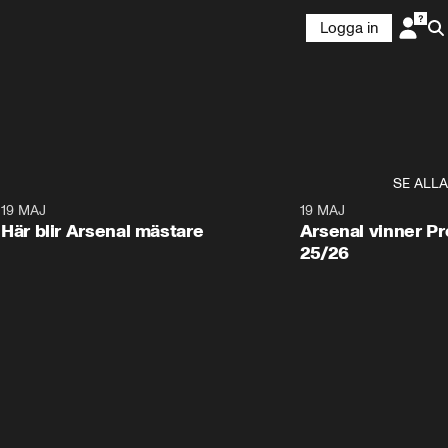
Logga in
SE ALLA
0
19 MAJ
0:17
19 MAJ
Här blir Arsenal mästare
Arsenal vinner P
25/26