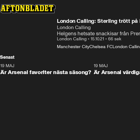
London Calling: Sterling trött p
London Calling
Helgens hetsate snackisar från Pr
London Calling
•
15.10.21
•
66 sek
Manchester City
Chelsea FC
London Calli
Senast
19 MAJ
1:01
19 MAJ
Är Arsenal favoriter nästa säsong?
Är Arsenal värdig