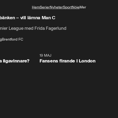
Hem
Serier
Nyheter
Sport
Nöje
Mer
Livsstil
å bänken – vill lämna Man C
emier League med Frida Fagerlund
ng
Brentford FC
0:57
19 MAJ
0:3
a ligavinnare?
Fansens firande i London