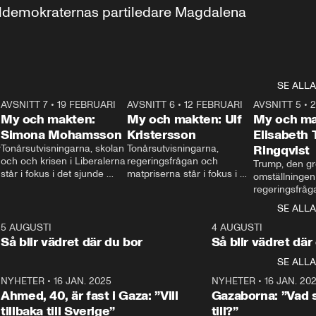
aldemokraternas partiledare Magdalena 
SE ALLA
7
AVSNITT 7
•
19 FEBRUARI
24:30
AVSNITT 6
•
12 FEBRUARI
27:30
AVSNITT 5
•
My och makten:
My och makten: Ulf
My och ma
Simona Mohamsson
Kristersson
Elisabeth
 
Tonårsutvisningarna, skolan 
Tonårsutvisningarna, 
Ringqvist
och och krisen i Liberalerna 
regeringsfrågan och 
Trump, den gr
står i fokus i det sjunde 
matpriserna står i fokus i 
omställningen
avsnittet av ”My och 
det sjätte avsnittet av ”My 
regeringsfråga
makten”. Se när 
och makten”. Se när 
centrum i det 
SE ALLA
Aftonbladets inrikespolitiska 
Aftonbladets inrikespolitiska 
avsnittet av ”
kommentator My 
kommentator My 
6
5 AUGUSTI
1:06
4 AUGUSTI
Makten”. Se nä
Rohwedder ställer 
Rohwedder ställer 
Så blir vädret där du bor
Så blir vädret där
Aftonbladets in
utbildnings- och 
statsminister Ulf Kristersson 
kommentator 
SE ALLA
integrationsminister Simona 
till svars.
Rohwedder stäl
Mohamsson till svars.
Centerpartiets
2
NYHETER
•
16 JAN. 2025
1:01
NYHETER
•
16 JAN. 20
Thand Ring till
Ahmed, 40, är fast i Gaza: ”Vill
Gazaborna: ”Vad s
tillbaka till Sverige”
till?”