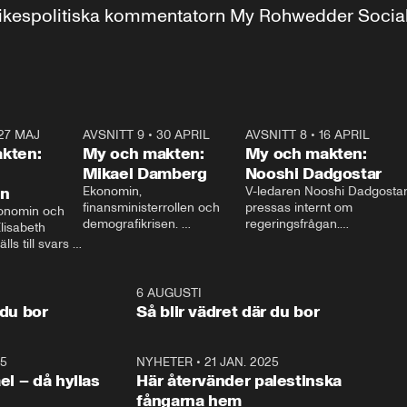
r inrikespolitiska kommentatorn My Rohwedder Soci
27 MAJ
3:51
AVSNITT 9
•
30 APRIL
24:00
AVSNITT 8
•
16 APRIL
25:1
kten:
My och makten:
My och makten:
Mikael Damberg
Nooshi Dadgostar
on
Ekonomin, 
V-ledaren Nooshi Dadgostar
finansministerrollen och 
pressas internt om 
onomin och 
demografikrisen. 
regeringsfrågan.

lisabeth 
Oppositionen ställs till svars 
I Aftonbladets 
ls till svars 
när Socialdemokraternas 
partiledarutfrågning ”My 
stern gästar 
Mikael Damberg gästar My 
och Makten” sätter hon ner 
My och Makten. 
och Makten. 
foten mot kritikerna:

1:06
6 AUGUSTI
1:0
– Vi ställer upp i val. Ska vi 
 du bor
Så blir vädret där du bor
vara med så sitter vi förstås 
25
1:22
NYHETER
•
21 JAN. 2025
0:5
ael – då hyllas
Här återvänder palestinska
fångarna hem