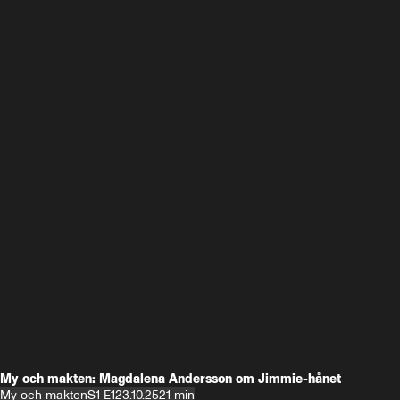
My och makten: Magdalena Andersson om Jimmie-hånet
My och makten
S1 E1
23.10.25
21 min