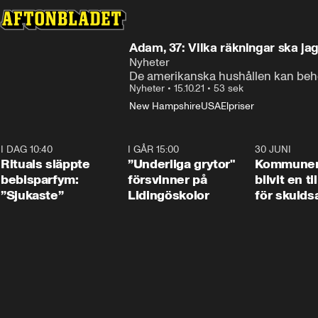
Adam, 37: Vilka räkningar ska jag
Nyheter
De amerikanska hushållen kan behöva
Nyheter
•
15.10.21
•
53 sek
New Hampshire
USA
Elpriser
I DAG 10:40
1:01
I GÅR 15:00
1:07
30 JUNI
Rituals släppte
”Underliga grytor"
Kommune
bebisparfym:
försvinner på
blivit en ti
”Sjukaste”
Lidingöskolor
för skulds