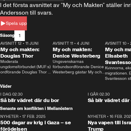
I det första avsnittet av ”My och Makten” ställe
Andersson till svars.
Spela upp
1
Säsong
AVSNITT 12
•
11 JUNI
26:27
AVSNITT 11
•
4 JUNI
23:40
AVSNITT 10
•
My och makten:
My och makten:
My och ma
Douglas Thor
Denice Westerberg
Elisabeth
Moderata 
Ungsvenskarnas 
Svantess
ungdomsförbundet (MUF:s) 
förbundsordförande Denice 
Kvinnorna, ek
ordförande Douglas Thor 
Westerberg gästar My och 
migrationen. E
gästar My och makten. I 
makten. I avsnittet 
Svantesson stäl
avsnittet diskuteras 
diskuteras migrationsfrågan 
när finansmini
Väder
tonårsutvisningarna och hur 
och hur SD ska locka 
Moderaterna ska locka 
kvinnliga väljare. 
I DAG 02:30
1:06
I GÅR 02:30
väljare till valet i höst. 
Så blir vädret där du bor
Så blir vädret där
Senaste om konflikten i Mellanöstern
NYHETER
•
17 FEB. 2025
0:45
NYHETER
•
16 FEB. 20
500 dagar av krig i Gaza – se
Nya vapen till Isr
förödelsen
Trump