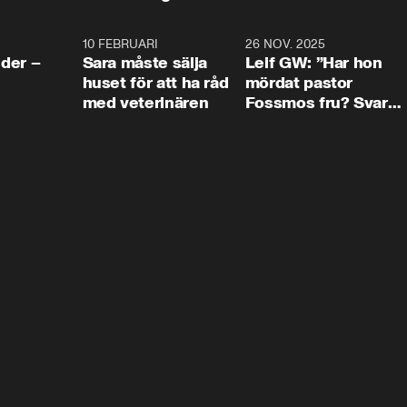
4:24
10 FEBRUARI
4:13
26 NOV. 2025
8:1
der –
Sara måste sälja
Leif GW: ”Har hon
huset för att ha råd
mördat pastor
med veterinären
Fossmos fru? Svar
nej.”