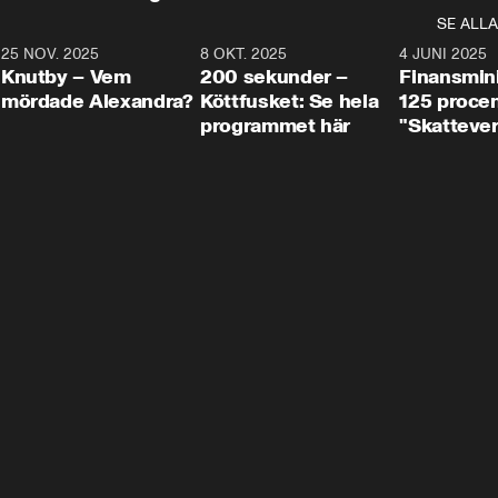
SE ALLA
3
25 NOV. 2025
31:05
8 OKT. 2025
4:29
4 JUNI 2025
Knutby – Vem
200 sekunder –
Finansmin
mördade Alexandra?
Köttfusket: Se hela
125 procent
programmet här
"Skattever
viktig uppg