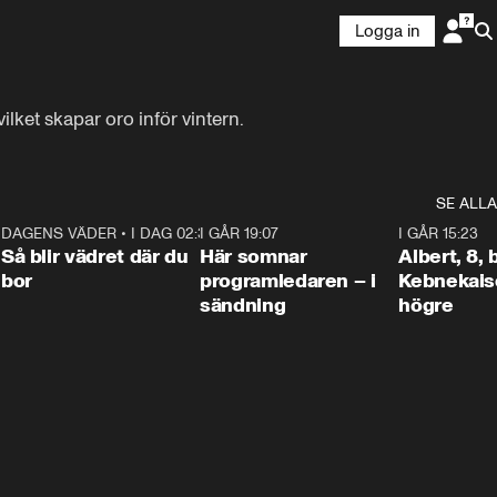
Logga in
ket skapar oro inför vintern.
SE ALLA
6
DAGENS VÄDER
•
I DAG 02:30
1:06
I GÅR 19:07
0:45
I GÅR 15:23
Så blir vädret där du
Här somnar
Albert, 8,
bor
programledaren – i
Kebnekaise
sändning
högre