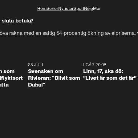
Hem
Serier
Nyheter
Sport
Nöje
Mer
Livsstil
 sluta betala?
 räkna med en saftig 54-procentig ökning av elpriserna, vil
1:24
23 JULI
1:42
I GÅR 20:08
4:3
n som
Svensken om
Linn, 17, ska dö:
llflyktsort
Rivieran: "Blivit som
”Livet är som det är”
atta
Dubai"