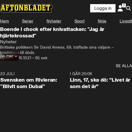
Logga in
Hem
Serier
Nyheter
Sport
Nöje
Livsstil
Boende i chock efter knivattacken: "Jag är
hjärtekrossad"
Nyheter
Brittiske politikern Sir David Amess, 69, träffade sina väljare –  
knivhöggs till döds.
Se mer
Nyheter
•
15.10.21
•
95 sek
SE ALLA
23 JULI
1:42
I GÅR 20:08
Svensken om Rivieran:
Linn, 17, ska dö: ”Livet är
"Blivit som Dubai"
som det är”