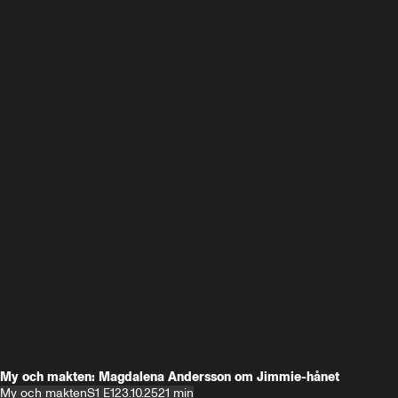
My och makten: Magdalena Andersson om Jimmie-hånet
My och makten
S1 E1
23.10.25
21 min