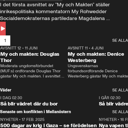
I det första avsnittet av ”My och Makten” ställer 
inrikespolitiska kommentatorn My Rohwedder 
Socialdemokraternas partiledare Magdalena 
Andersson till svars.
1
SE ALLA
AVSNITT 12
•
11 JUNI
26:27
AVSNITT 11
•
4 JUNI
2
My och makten: Douglas
My och makten: Denice
Thor
Westerberg
Moderata ungdomsförbundet 
Ungsvenskarnas 
(MUF:s) ordförande Douglas Thor 
förbundsordförande Denice 
gästar My och makten. I avsnittet 
Westerberg gästar My och makten.
diskuteras tonårsutvisningarna och 
avsnittet diskuteras migrationsfrå
hur Moderaterna ska locka väljare till 
och hur SD ska locka kvinnliga 
Väder
SE ALLA
valet i höst. 
väljare. 
I DAG 02:30
1:06
I GÅR 02:30
Så blir vädret där du bor
Så blir vädr
Senaste om konflikten i Mellanöstern
SE ALLA
NYHETER
•
17 FEB. 2025
0:45
NYHETER
•
16 F
500 dagar av krig i Gaza – se förödelsen
Nya vapen ti