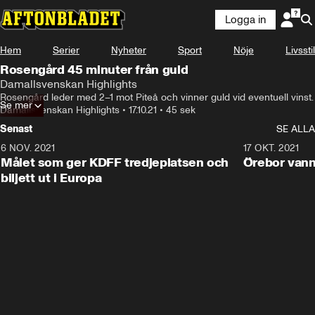
Logga in
Hem
Serier
Nyheter
Sport
Nöje
Livsstil
Rosengård 45 minuter från guld
Damallsvenskan Highlights
Rosengård leder med 2–1 mot Piteå och vinner guld vid eventuell vinst.
Se mer
Damallsvenskan Highlights
•
17.10.21
•
45 sek
Senast
SE ALLA
6 NOV. 2021
0:42
17 OKT. 2021
Målet som ger KDFF tredjeplatsen och
Örebor vann
biljett ut i Europa