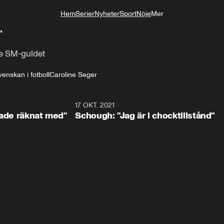
Hem
Serier
Nyheter
Sport
Nöje
Mer
Livsstil
"
de SM-guldet
nskan i fotboll
Caroline Seger
4:00
17 OKT. 2021
2:2
hade räknat med"
Schough: "Jag är i chocktillstånd"