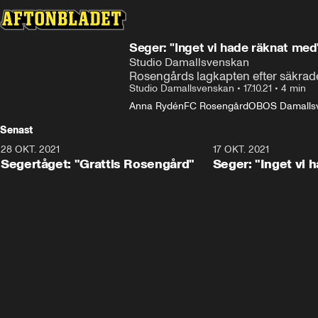
Seger: "Inget vi hade räknat med
Studio Damallsvenskan
Rosengårds lagkapten efter säkra
Studio Damallsvenskan
•
17.10.21
•
4 min
Anna Rydén
FC Rosengård
OBOS Damallsve
Senast
28 OKT. 2021
7:02
17 OKT. 2021
Segertåget: "Grattis Rosengård"
Seger: "Inget vi 