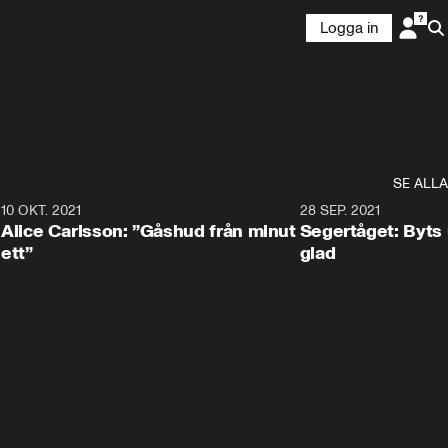
Logga in
SE ALLA
2
10 OKT. 2021
3:00
28 SEP. 2021
Alice Carlsson: ”Gåshud från minut
Segertåget: Byts u
ett”
glad