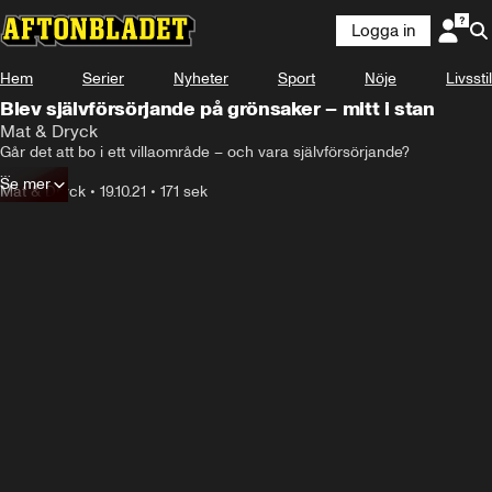
Logga in
Hem
Serier
Nyheter
Sport
Nöje
Livsstil
Blev självförsörjande på grönsaker – mitt i stan
Mat & Dryck
Går det att bo i ett villaområde – och vara självförsörjande? 

Se mer
Det vet familjen Johansson som medverkar i programmet ”En 
Mat & Dryck
•
19.10.21
•
171 sek
bondgård mitt i stan”.