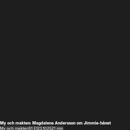
My och makten: Magdalena Andersson om Jimmie-hånet
My och makten
S1 E1
23.10.25
21 min