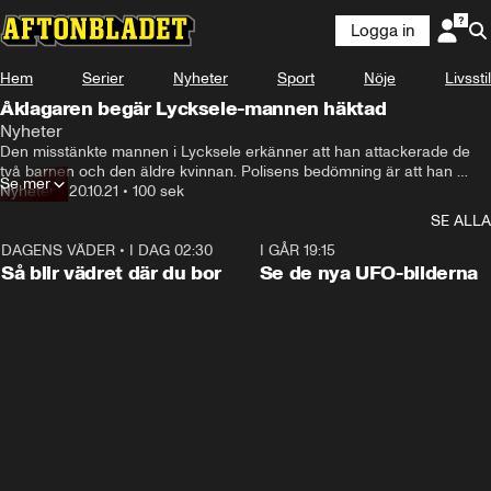
Logga in
Hem
Serier
Nyheter
Sport
Nöje
Livsstil
Åklagaren begär Lycksele-mannen häktad
Nyheter
Den misstänkte mannen i Lycksele erkänner att han attackerade de 
två barnen och den äldre kvinnan. Polisens bedömning är att han 
Se mer
hade för avsikt att döda dem.
Nyheter
•
20.10.21
•
100 sek
SE ALLA
DAGENS VÄDER
•
I DAG 02:30
1:06
I GÅR 19:15
Så blir vädret där du bor
Se de nya UFO-bilderna