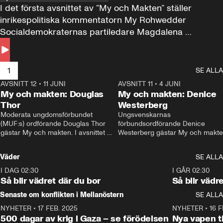
I det första avsnittet av ”My och Makten” ställer 
inrikespolitiska kommentatorn My Rohwedder 
Socialdemokraternas partiledare Magdalena 
Andersson till svars.
1
SE ALLA
AVSNITT 12
•
11 JUNI
26:27
AVSNITT 11
•
4 JUNI
2
My och makten: Douglas
My och makten: Denice
Thor
Westerberg
Moderata ungdomsförbundet 
Ungsvenskarnas 
(MUF:s) ordförande Douglas Thor 
förbundsordförande Denice 
gästar My och makten. I avsnittet 
Westerberg gästar My och makten.
diskuteras tonårsutvisningarna och 
avsnittet diskuteras migrationsfrå
hur Moderaterna ska locka väljare till 
och hur SD ska locka kvinnliga 
Väder
SE ALLA
valet i höst. 
väljare. 
I DAG 02:30
1:06
I GÅR 02:30
Så blir vädret där du bor
Så blir vädr
Senaste om konflikten i Mellanöstern
SE ALLA
NYHETER
•
17 FEB. 2025
0:45
NYHETER
•
16 F
500 dagar av krig i Gaza – se förödelsen
Nya vapen ti