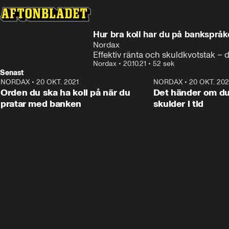
Annons
Läs mer här
Annons från Nordax
Hur bra koll har du på bankspråk
Nordax
Effektiv ränta och skuldkvotstak – 
Nordax
•
20.10.21
•
52 sek
Senast
NORDAX
•
20 OKT. 2021
0:52
NORDAX
•
20 OKT. 202
ANNONS
Orden du ska ha koll på när du
Det händer om du 
pratar med banken
skulder i tid