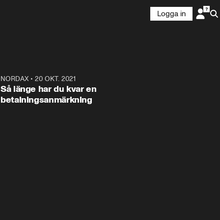
Logga in
ANNONS
2
NORDAX
•
20 OKT. 2021
0:39
S
ANNONS
Läs mer här!
Så länge har du kvar en
betalningsanmärkning