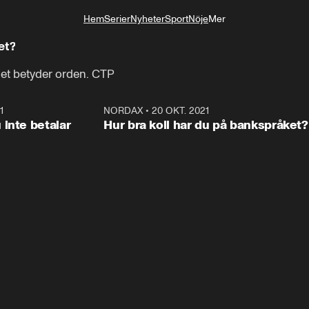
!
Hem
Serier
Nyheter
Sport
Nöje
Mer
Livsstil
et?
det betyder orden. CTP
1
0:39
NORDAX
•
20 OKT. 2021
0:5
ANNONS
ANNON
inte betalar
Hur bra koll har du på bankspråket?