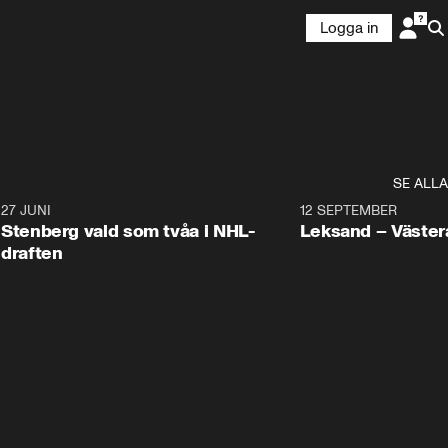
Logga in
SE ALLA
9
27 JUNI
0:49
12 SEPTEMBER
Plus
Stenberg vald som tvåa i NHL-
Leksand – Väster
draften