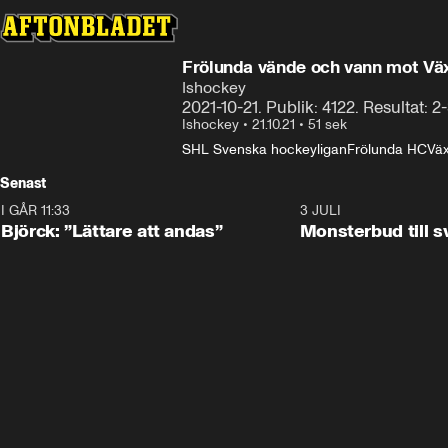
Frölunda vände och vann mot Vä
Ishockey
2021-10-21. Publik: 4122. Resultat: 2-3 
Ishockey
•
21.10.21
•
51 sek
SHL Svenska hockeyligan
Frölunda HC
Väx
Senast
I GÅR 11:33
2:08
3 JULI
Björck: ”Lättare att andas”
Monsterbud till 