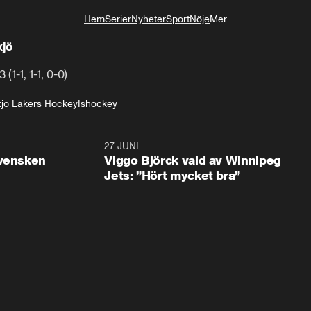
Hem
Serier
Nyheter
Sport
Nöje
Mer
Livsstil
xjö
(1-1, 1-1, 0-0)
jö Lakers Hockey
Ishockey
0:30
27 JUNI
0:4
svensken
Viggo Björck vald av Winnipeg
Jets: ”Hört mycket bra”