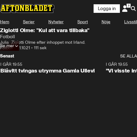
Logga in
Hem
Serier
Nyheter
Sport
Nöje
Livsstil
Zigiotti Olme: "Kul att vara tillbaka"
Fotboll
Julia  Zigiotti Olme efter inhoppet mot Irland.
Se mer
Fotboll
•
21.10.21
•
111 sek
Senast
SE ALLA
I GÅR 19:55
0:29
I GÅR 19:55
Blåvitt tvingas utrymma Gamla Ullevi
”Vi visste 