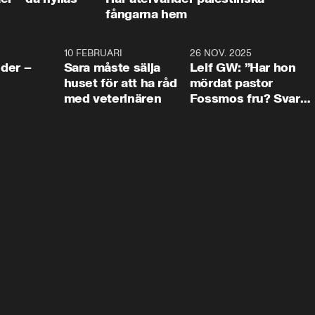
fångarna hem
4:24
10 FEBRUARI
4:13
26 NOV. 2025
8:1
der –
Sara måste sälja
Leif GW: ”Har hon
huset för att ha råd
mördat pastor
med veterinären
Fossmos fru? Svar
nej.”