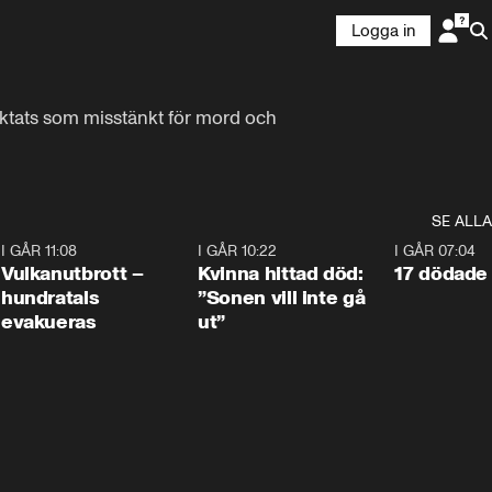
Logga in
äktats som misstänkt för mord och 
SE ALLA
4
I GÅR 11:08
0:27
I GÅR 10:22
1:12
I GÅR 07:04
Vulkanutbrott –
Kvinna hittad död:
17 dödade 
hundratals
”Sonen vill inte gå
evakueras
ut”