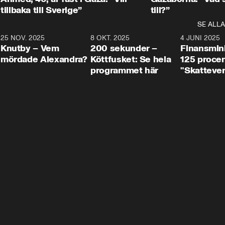
tillbaka till Sverige”
till?”
SE ALLA
3
25 NOV. 2025
31:05
8 OKT. 2025
4:29
4 JUNI 2025
Knutby – Vem
200 sekunder –
Finansmin
mördade Alexandra?
Köttfusket: Se hela
125 procent
programmet här
"Skattever
viktig uppg