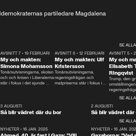
aldemokraternas partiledare Magdalena 
SE ALLA
7
AVSNITT 7
•
19 FEBRUARI
24:30
AVSNITT 6
•
12 FEBRUARI
27:30
AVSNITT 5
•
My och makten:
My och makten: Ulf
My och ma
Simona Mohamsson
Kristersson
Elisabeth
 
Tonårsutvisningarna, skolan 
Tonårsutvisningarna, 
Ringqvist
och och krisen i Liberalerna 
regeringsfrågan och 
Trump, den gr
står i fokus i det sjunde 
matpriserna står i fokus i 
omställningen
avsnittet av ”My och 
det sjätte avsnittet av ”My 
regeringsfråga
makten”. Se när 
och makten”. Se när 
centrum i det 
SE ALLA
Aftonbladets inrikespolitiska 
Aftonbladets inrikespolitiska 
avsnittet av ”
kommentator My 
kommentator My 
6
3 AUGUSTI
1:06
2 AUGUSTI
Makten”. Se nä
Rohwedder ställer 
Rohwedder ställer 
Så blir vädret där du bor
Så blir vädret där
Aftonbladets in
utbildnings- och 
statsminister Ulf Kristersson 
kommentator 
SE ALLA
integrationsminister Simona 
till svars.
Rohwedder stäl
Mohamsson till svars.
Centerpartiets
2
NYHETER
•
16 JAN. 2025
1:01
NYHETER
•
16 JAN. 20
Thand Ring till
Ahmed, 40, är fast i Gaza: ”Vill
Gazaborna: ”Vad s