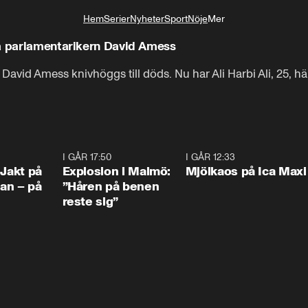
Hem
Serier
Nyheter
Sport
Nöje
Mer
Livsstil
på parlamentarikern David Amess
avid Amess knivhöggs till döds. Nu har Ali Harbi Ali, 25, h
0:33
I GÅR 17:50
1:10
I GÅR 12:33
0:2
 Jakt på
Explosion i Malmö:
Mjölkaos på Ica Maxi
an – på
”Håren på benen
reste sig”