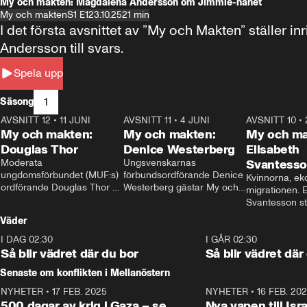
My och makten: Magdalena Andersson om Jimmie-hånet
My och makten
S1 E1
23.10.25
21 min
I det första avsnittet av ”My och Makten” ställe
Andersson till svars.
Spela upp
1
Säsong
AVSNITT 12
•
11 JUNI
26:27
AVSNITT 11
•
4 JUNI
23:40
AVSNITT 10
•
My och makten:
My och makten:
My och ma
Douglas Thor
Denice Westerberg
Elisabeth
Moderata 
Ungsvenskarnas 
Svantess
ungdomsförbundet (MUF:s) 
förbundsordförande Denice 
Kvinnorna, ek
ordförande Douglas Thor 
Westerberg gästar My och 
migrationen. E
gästar My och makten. I 
makten. I avsnittet 
Svantesson stäl
avsnittet diskuteras 
diskuteras migrationsfrågan 
när finansmini
Väder
tonårsutvisningarna och hur 
och hur SD ska locka 
Moderaterna ska locka 
kvinnliga väljare. 
I DAG 02:30
1:06
I GÅR 02:30
väljare till valet i höst. 
Så blir vädret där du bor
Så blir vädret där
Senaste om konflikten i Mellanöstern
NYHETER
•
17 FEB. 2025
0:45
NYHETER
•
16 FEB. 20
500 dagar av krig i Gaza – se
Nya vapen till Isr