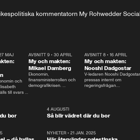
r inrikespolitiska kommentatorn My Rohwedder Soci
27 MAJ
3:51
AVSNITT 9
•
30 APRIL
24:00
AVSNITT 8
•
16 APRIL
25:1
kten:
My och makten:
My och makten:
Mikael Damberg
Nooshi Dadgostar
on
Ekonomin, 
V-ledaren Nooshi Dadgostar
finansministerrollen och 
pressas internt om 
onomin och 
demografikrisen. 
regeringsfrågan.

lisabeth 
Oppositionen ställs till svars 
I Aftonbladets 
ls till svars 
när Socialdemokraternas 
partiledarutfrågning ”My 
stern gästar 
Mikael Damberg gästar My 
och Makten” sätter hon ner 
My och Makten. 
och Makten. 
foten mot kritikerna:

1:06
4 AUGUSTI
1:0
– Vi ställer upp i val. Ska vi 
 du bor
Så blir vädret där du bor
vara med så sitter vi förstås 
25
1:22
NYHETER
•
21 JAN. 2025
0:5
ael – då hyllas
Här återvänder palestinska