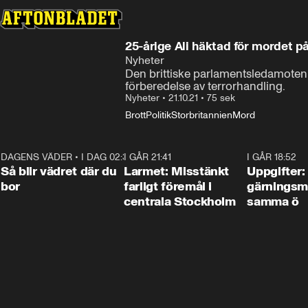
25-årige Ali häktad för mordet 
Nyheter
Den brittiske parlamentsledamoten D
förberedelse av terrorhandling.
Nyheter
•
21.10.21
•
75 sek
Brott
Politik
Storbritannien
Mord
DAGENS VÄDER
•
I DAG 02:30
1:06
I GÅR 21:41
0:35
I GÅR 18:52
Så blir vädret där du
Larmet: Misstänkt
Uppgifter:
bor
farligt föremål i
gärningsm
centrala Stockholm
samma ö