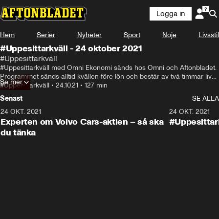
Logga in
Hem
Serier
Nyheter
Sport
Nöje
Livsstil
#Uppesittarkväll - 24 oktober 2021
#Uppesittarkväll
#Uppesittarkväll med Omni Ekonomi sänds hos Omni och Aftonbladet. 
Programmet sänds alltid kvällen före lön och består av två timmar live-
Se mer
tv om bara aktier. Programledare är investerarprofilerna Nicklas 
#Uppesittarkväll
•
24.10.21
•
127 min
Andersson och Albin Kjellberg.
Senast
SE ALLA
24 OKT. 2021
24 OKT. 2021
Experten om Volvo Cars-aktien – så ska
#Uppesittar
du tänka