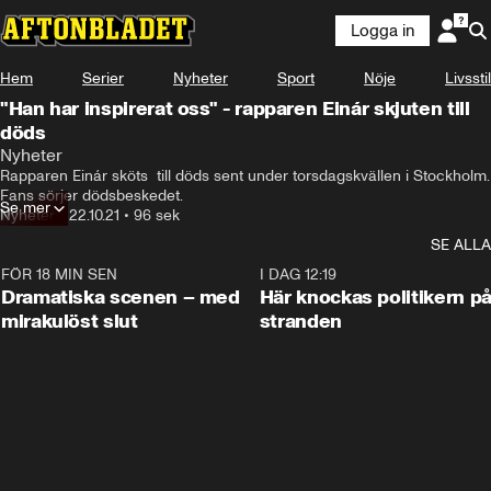
Logga in
Hem
Serier
Nyheter
Sport
Nöje
Livsstil
"Han har inspirerat oss" - rapparen Einár skjuten till
döds
Nyheter
Rapparen Einár sköts  till döds sent under torsdagskvällen i Stockholm. 
Fans sörjer dödsbeskedet.
Se mer
Nyheter
•
22.10.21
•
96 sek
SE ALLA
FÖR 18 MIN SEN
0:42
I DAG 12:19
Dramatiska scenen – med
Här knockas politikern p
mirakulöst slut
stranden