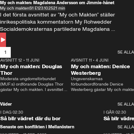
My och makten: Magdalena Andersson om Jimmie-hånet
My och makten
S1 E1
23.10.25
21 min
I det första avsnittet av ”My och Makten” ställer 
inrikespolitiska kommentatorn My Rohwedder 
Socialdemokraternas partiledare Magdalena 
Andersson till svars.
1
SE ALLA
AVSNITT 12
•
11 JUNI
26:27
AVSNITT 11
•
4 JUNI
2
My och makten: Douglas
My och makten: Denice
Thor
Westerberg
Moderata ungdomsförbundet 
Ungsvenskarnas 
(MUF:s) ordförande Douglas Thor 
förbundsordförande Denice 
gästar My och makten. I avsnittet 
Westerberg gästar My och makten.
diskuteras tonårsutvisningarna och 
avsnittet diskuteras migrationsfrå
hur Moderaterna ska locka väljare till 
och hur SD ska locka kvinnliga 
Väder
SE ALLA
valet i höst. 
väljare. 
I DAG 02:30
1:06
I GÅR 02:30
Så blir vädret där du bor
Så blir vädr
Senaste om konflikten i Mellanöstern
SE ALLA