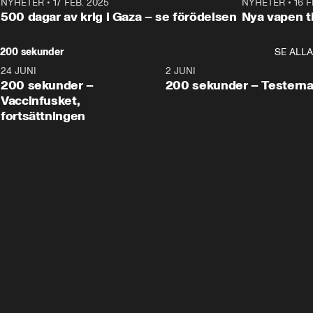
NYHETER
•
17 FEB. 2025
0:45
NYHETER
•
16 F
500 dagar av krig i Gaza – se förödelsen
Nya vapen ti
200 sekunder
SE ALLA
24 JUNI
5:00
2 JUNI
200 sekunder –
200 sekunder – Testern
Vaccinfusket,
fortsättningen