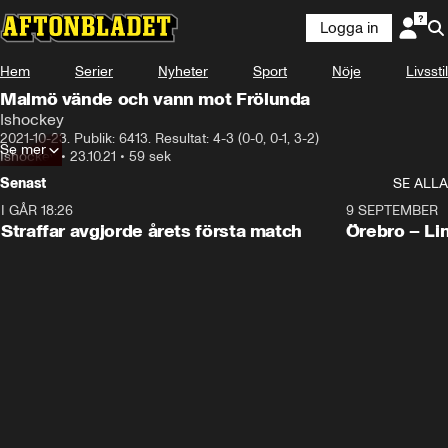
Logga in
Hem
Serier
Nyheter
Sport
Nöje
Livsstil
Malmö vände och vann mot Frölunda
Ishockey
2021-10-23. Publik: 6413. Resultat: 4-3 (0-0, 0-1, 3-2)
Se mer
Ishockey
•
23.10.21
•
59 sek
Senast
SE ALLA
I GÅR 18:26
2:19
9 SEPTEMBER
Plus
Straffar avgjorde årets första match
Örebro – Li