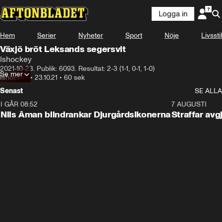
Logga in
Hem
Serier
Nyheter
Sport
Nöje
Livsstil
Växjö bröt Leksands segersvit
Ishockey
2021-10-23. Publik: 6093. Resultat: 2-3 (1-1, 0-1, 1-0)
Se mer
Ishockey
•
23.10.21
•
60 sek
Senast
SE ALLA
I GÅR 08:52
1:08
7 AUGUSTI
Nils Åman blindrankar Djurgårdsikonerna
Straffar avg