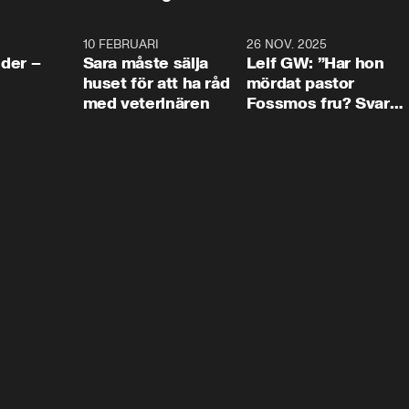
4:24
10 FEBRUARI
4:13
26 NOV. 2025
8:1
der –
Sara måste sälja
Leif GW: ”Har hon
huset för att ha råd
mördat pastor
med veterinären
Fossmos fru? Svar
nej.”