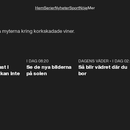
Hem
Serier
Nyheter
Sport
Nöje
Mer
Livsstil
 myterna kring korkskadade viner.
1:26
I DAG 08:20
0:31
DAGENS VÄDER
•
I DAG 02
1:0
st i
Se de nya bilderna
Så blir vädret där du
kan inte
på solen
bor