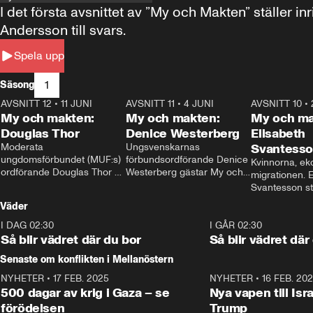
I det första avsnittet av ”My och Makten” ställe
Andersson till svars.
Spela upp
1
Säsong
AVSNITT 12
•
11 JUNI
26:27
AVSNITT 11
•
4 JUNI
23:40
AVSNITT 10
•
My och makten:
My och makten:
My och ma
Douglas Thor
Denice Westerberg
Elisabeth
Moderata 
Ungsvenskarnas 
Svantess
ungdomsförbundet (MUF:s) 
förbundsordförande Denice 
Kvinnorna, ek
ordförande Douglas Thor 
Westerberg gästar My och 
migrationen. E
gästar My och makten. I 
makten. I avsnittet 
Svantesson stäl
avsnittet diskuteras 
diskuteras migrationsfrågan 
när finansmini
Väder
tonårsutvisningarna och hur 
och hur SD ska locka 
Moderaterna ska locka 
kvinnliga väljare. 
I DAG 02:30
1:06
I GÅR 02:30
väljare till valet i höst. 
Så blir vädret där du bor
Så blir vädret där
Senaste om konflikten i Mellanöstern
NYHETER
•
17 FEB. 2025
0:45
NYHETER
•
16 FEB. 20
500 dagar av krig i Gaza – se
Nya vapen till Isr
förödelsen
Trump