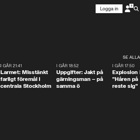
Logga in
SE ALLA
:30
6
I GÅR 21:41
0:35
I GÅR 18:52
0:33
I GÅR 17:50
Larmet: Misstänkt
Uppgifter: Jakt på
Explosion 
farligt föremål i
gärningsman – på
”Håren på
centrala Stockholm
samma ö
reste sig”