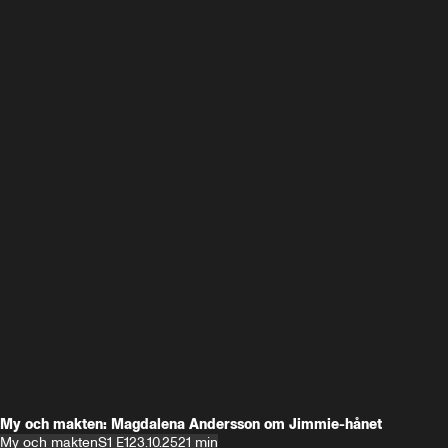
My och makten: Magdalena Andersson om Jimmie-hånet
My och makten
S1 E1
23.10.25
21 min