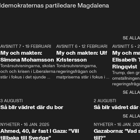
aldemokraternas partiledare Magdalena 
SE ALLA
7
AVSNITT 7
•
19 FEBRUARI
24:30
AVSNITT 6
•
12 FEBRUARI
27:30
AVSNITT 5
•
My och makten:
My och makten: Ulf
My och ma
Simona Mohamsson
Kristersson
Elisabeth
 
Tonårsutvisningarna, skolan 
Tonårsutvisningarna, 
Ringqvist
och och krisen i Liberalerna 
regeringsfrågan och 
Trump, den gr
står i fokus i det sjunde 
matpriserna står i fokus i 
omställningen
avsnittet av ”My och 
det sjätte avsnittet av ”My 
regeringsfråga
makten”. Se när 
och makten”. Se när 
centrum i det 
SE ALLA
Aftonbladets inrikespolitiska 
Aftonbladets inrikespolitiska 
avsnittet av ”
kommentator My 
kommentator My 
6
3 AUGUSTI
1:06
2 AUGUSTI
Makten”. Se nä
Rohwedder ställer 
Rohwedder ställer 
Så blir vädret där du bor
Så blir vädret där
Aftonbladets in
utbildnings- och 
statsminister Ulf Kristersson 
kommentator 
SE ALLA
integrationsminister Simona 
till svars.
Rohwedder stäl
Mohamsson till svars.
Centerpartiets
2
NYHETER
•
16 JAN. 2025
1:01
NYHETER
•
16 JAN. 20
Thand Ring till
Ahmed, 40, är fast i Gaza: ”Vill
Gazaborna: ”Vad s
tillbaka till Sverige”
till?”