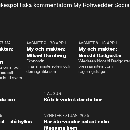
r inrikespolitiska kommentatorn My Rohwedder Soci
27 MAJ
3:51
AVSNITT 9
•
30 APRIL
24:00
AVSNITT 8
•
16 APRIL
25:1
kten:
My och makten:
My och makten:
Mikael Damberg
Nooshi Dadgostar
on
Ekonomin, 
V-ledaren Nooshi Dadgostar
finansministerrollen och 
pressas internt om 
onomin och 
demografikrisen. 
regeringsfrågan.

lisabeth 
Oppositionen ställs till svars 
I Aftonbladets 
ls till svars 
när Socialdemokraternas 
partiledarutfrågning ”My 
stern gästar 
Mikael Damberg gästar My 
och Makten” sätter hon ner 
My och Makten. 
och Makten. 
foten mot kritikerna:

1:06
4 AUGUSTI
1:0
– Vi ställer upp i val. Ska vi 
 du bor
Så blir vädret där du bor
vara med så sitter vi förstås 
25
1:22
NYHETER
•
21 JAN. 2025
0:5
ael – då hyllas
Här återvänder palestinska
fångarna hem