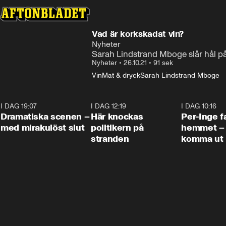
Vad är korkskadat vin?
Nyheter
Sarah Lindstrand Mboge slår hål på
Nyheter
•
26.10.21
•
91 sek
Vin
Mat & dryck
Sarah Lindstrand Mboge
I DAG 19:07
0:42
I DAG 12:19
0:45
I DAG 10:16
Dramatiska scenen –
Här knockas
Per-Inge fa
med mirakulöst slut
politikern på
hemmet – 
stranden
komma ut