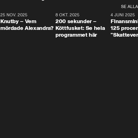
SE ALLA
3
25 NOV. 2025
31:05
8 OKT. 2025
4:29
4 JUNI 2025
Knutby – Vem
200 sekunder –
Finansmin
mördade Alexandra?
Köttfusket: Se hela
125 procent
programmet här
"Skattever
viktig uppg