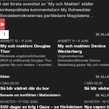
I det första avsnittet av ”My och Makten” ställer 
inrikespolitiska kommentatorn My Rohwedder 
Socialdemokraternas partiledare Magdalena 
Andersson till svars.
1
SE ALLA
AVSNITT 12
•
11 JUNI
26:27
AVSNITT 11
•
4 JUNI
2
My och makten: Douglas
My och makten: Denice
Thor
Westerberg
Moderata ungdomsförbundet 
Ungsvenskarnas 
(MUF:s) ordförande Douglas Thor 
förbundsordförande Denice 
gästar My och makten. I avsnittet 
Westerberg gästar My och makten.
diskuteras tonårsutvisningarna och 
avsnittet diskuteras migrationsfrå
hur Moderaterna ska locka väljare till 
och hur SD ska locka kvinnliga 
Väder
SE ALLA
valet i höst. 
väljare. 
I DAG 02:30
1:06
I GÅR 02:30
Så blir vädret där du bor
Så blir vädr
Senaste om konflikten i Mellanöstern
SE ALLA
NYHETER
•
17 FEB. 2025
0:45
NYHETER
•
16 F
500 dagar av krig i Gaza – se förödelsen
Nya vapen ti