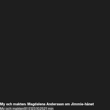
My och makten: Magdalena Andersson om Jimmie-hånet
My och makten
S1 E1
23.10.25
21 min