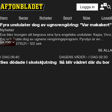
Logga in
Hem
Serier
Nyheter
Sport
Nöje
Livsstil
Fyra undulater dog av ugnsrengöring: ”Var makabert”
Nyheter
Eva blev tvungen att begrava sina fyra engelska undulater. Kajsa, Vivvi, 
Kaj och Bubis dog av ugnens rengöringsprogram. Pyrolys är en 
Se mer
rengöringsprocess där ugnen värmer upp sig till omkring 500 grader 
Nyheter
•
27.10.21
•
122 sek
för att bränna bort fett. Sen är det bara att torka bort resterna. Men det 
SE ALLA
Eva inte visste var att ångorna från rengöringen kan skada och döda 
reptiler och småfåglar.
I DAG 06:40
0:47
DAGENS VÄDER
•
I DAG 02:30
Sex dödade i skolskjutning
Så blir vädret där du bor