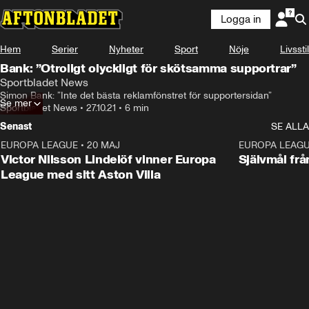
Logga in
Hem
Serier
Nyheter
Sport
Nöje
Livsstil
Bank: ”Otroligt olyckligt för skötsamma supportrar”
Sportbladet News
Simon Bank: ”Inte det bästa reklamfönstret för supportersidan”
Se mer
Sportbladet News
•
27.10.21
•
6 min
Senast
SE ALLA
EUROPA LEAGUE
•
20 MAJ
1:32
EUROPA LEAG
Victor Nilsson Lindelöf vinner Europa
Självmål frå
League med sitt Aston Villa