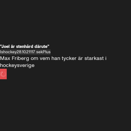
”Joel är stenhård därute”
Ishockey
28.10.21
117 sek
Plus
Max Friberg om vem han tycker är starkast i 
hockeysverige