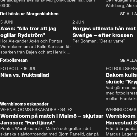
Se tisdagens avsnitt av Morgonklubben här. Start 
Se fredagens av
09.00. 
Det bästa ur Morgonklubben
SE ALLA
5 JUNI
0:44
2 JUNI
Axén: ”Alla tror att jag
Norges ultimata hån mot
ogillar Rydström”
Sverige – efter krossen
Hör Alexander Axén och Pontus 
Per Bohman: ”Det är värre”
Wernbloom om att Kalle Karlsson får 
sparken från Bajen och att Henrik 
Rydström tar över
Fotbollsresan
SE ALLA
FOTBOLL
•
16 JULI
0:44
FOTBOLLSRES
Niva vs. fruktsallad
Bakom kulis
skräck: ”Kry
Vad gör man som
med fotbollsres
Wernblooms eskapader
WERNBLOOMS ESKAPADER
•
S4, E2
38:23
WERNBLOOMS 
Wernbloom på match i Malmö – skjutsar
Wernbloom 
Jansson: ”Färdtjänst”
Harvestad 
Pontus Wernbloom är i Malmö och grottar i det 
Från åtta gubbar 
skånska självförtroendet med Björn Ranelid, går på 
Marcus Lager sta