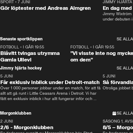
SPORT
•
7 JUNI
16:36
JIMMY HJÄRTA
Gör löptester med Andreas Almgren
En dag med 
Jimmy Wixtröm 
under debuten i
Senaste sportklippen
SE ALLA
FOTBOLL
•
I GÅR 19:55
0:29
FOTBOLL
•
I GÅR 19:55
Blåvitt tvingas utrymma
”Vi visste inte nog mycke
Gamla Ullevi
om dem”
Jimmy hjärta hockey
SE ALLA
5 JUNI
11:14
5 JUNI
Får exklusiv inblick under Detroit-match
Så förvandl
Över 1 000 personer jobbar under en match, för att få 
Otroliga jobbet
allt att gå runt i Little Ceasars Arena i Detroit. Vi har 
fått en exklusiv inblick i hur allt fungerar inför och 
under match i världens bästa hockeyliga
Morgonklubben
SE ALLA
2 JUNI
SÄSONG 1, AVSN
2/6 - Morgonklubben
8/5 – Morg