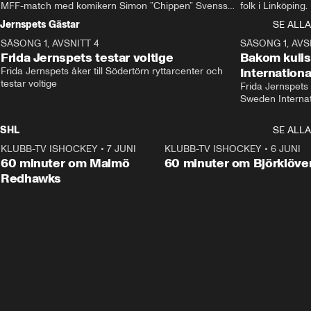
MFF-match med komikern Simon ”Chippen” Svensson 
folk i Linköping
och hjälper skadade stjärnbacken Pontus Jansson 
och Wernbloom kl
Jernspets Gästar
SE ALLA
hem. 
SÄSONG 1, AVSNITT 4
13:37
SÄSONG 1, AVS
Frida Jernspets testar voltige
Bakom kuli
Frida Jernspets åker till Södertörn ryttarcenter och 
Internation
testar voltige
Frida Jernspets 
Sweden Interna
SHL
SE ALLA
KLUBB-TV ISHOCKEY
•
7 JUNI
1:02:53
KLUBB-TV ISHOCKEY
•
6 JUNI
1:0
Plus
60 minuter om Malmö
60 minuter om Björklöve
Redhawks