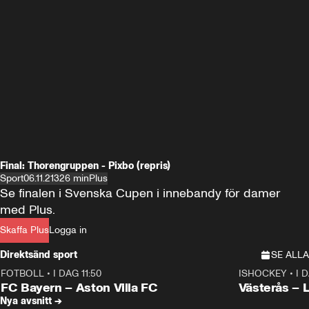
Final: Thorengruppen - Pixbo (repris)
Sport
06.11.21
326 min
Plus
Se finalen i Svenska Cupen i innebandy för damer 
med Plus.
Skaffa Plus
Logga in
Direktsänd sport
SE ALLA
FOTBOLL
•
I DAG 11:50
ISHOCKEY
•
I 
Plus
Plus
FC Bayern – Aston Villa FC
Västerås – 
Nya avsnitt →