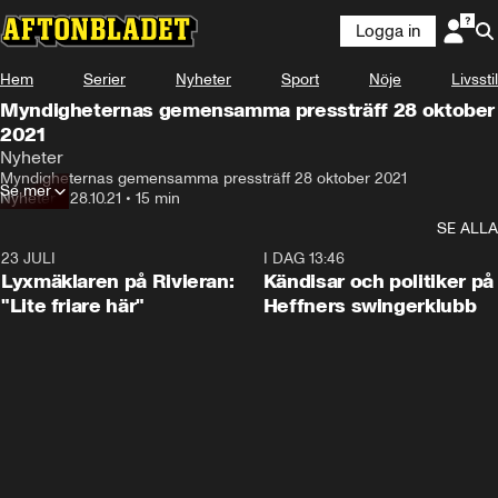
Logga in
Hem
Serier
Nyheter
Sport
Nöje
Livsstil
Myndigheternas gemensamma pressträff 28 oktober
2021
Nyheter
Myndigheternas gemensamma pressträff 28 oktober 2021
Se mer
Nyheter
•
28.10.21
•
15 min
SE ALLA
23 JULI
2:02
I DAG 13:46
Lyxmäklaren på Rivieran:
Kändisar och politiker på
"Lite friare här"
Heffners swingerklubb