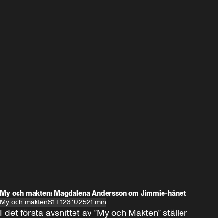
My och makten: Magdalena Andersson om Jimmie-hånet
My och makten
S1 E1
23.10.25
21 min
I det första avsnittet av ”My och Makten” ställer 