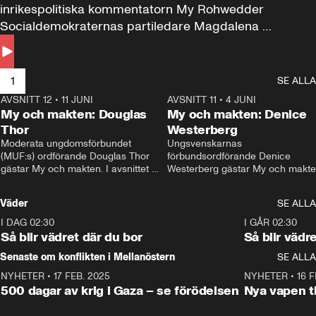
inrikespolitiska kommentatorn My Rohwedder 
Socialdemokraternas partiledare Magdalena 
Andersson till svars.
1
SE ALLA
AVSNITT 12
•
11 JUNI
26:27
AVSNITT 11
•
4 JUNI
2
My och makten: Douglas
My och makten: Denice
Thor
Westerberg
Moderata ungdomsförbundet 
Ungsvenskarnas 
(MUF:s) ordförande Douglas Thor 
förbundsordförande Denice 
gästar My och makten. I avsnittet 
Westerberg gästar My och makten.
diskuteras tonårsutvisningarna och 
avsnittet diskuteras migrationsfrå
hur Moderaterna ska locka väljare till 
och hur SD ska locka kvinnliga 
Väder
SE ALLA
valet i höst. 
väljare. 
I DAG 02:30
1:06
I GÅR 02:30
Så blir vädret där du bor
Så blir vädr
Senaste om konflikten i Mellanöstern
SE ALLA
NYHETER
•
17 FEB. 2025
0:45
NYHETER
•
16 F
500 dagar av krig i Gaza – se förödelsen
Nya vapen ti