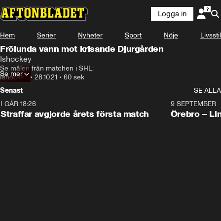
Logga in
Hem
Serier
Nyheter
Sport
Nöje
Livsstil
Frölunda vann mot krisande Djurgården
Ishockey
Se målen från matchen i SHL:
Se mer
Ishockey
•
28.10.21
•
60 sek
Senast
SE ALLA
I GÅR 18:26
2:19
9 SEPTEMBER
Plus
Straffar avgjorde årets första match
Örebro – Li