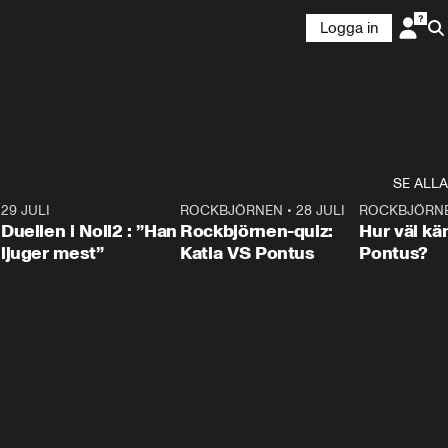
Logga in
SE ALLA
9
29 JULI
0:47
ROCKBJÖRNEN
•
28 JULI
0:15
ROCKBJÖRN
Duellen i Noll2 : ”Han
Rockbjörnen-quiz:
Hur väl kä
ljuger mest”
Katia VS Pontus
Pontus?