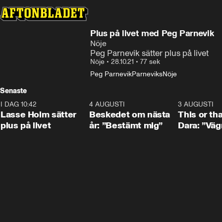
Plus på livet med Peg Parnevik
Nöje
Peg Parnevik sätter plus på livet
Nöje
•
28.10.21
•
77 sek
Peg Parnevik
Parneviks
Nöje
Senaste
I DAG 10:42
1:04
4 AUGUSTI
0:24
3 AUGUSTI
Lasse Holm sätter
Beskedet om nästa
This or th
plus på livet
år: ”Bestämt mig”
Dara: ”Väg