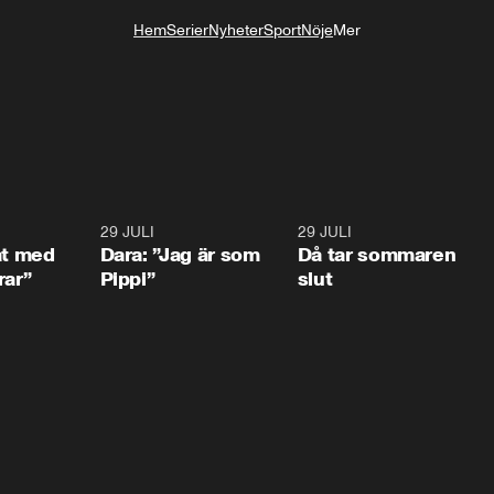
Hem
Serier
Nyheter
Sport
Nöje
Mer
Livsstil
1:02
29 JULI
0:41
29 JULI
0:3
at med
Dara: ”Jag är som
Då tar sommaren
rar”
Pippi”
slut