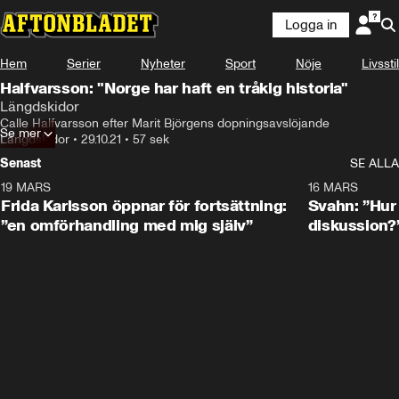
Logga in
Hem
Serier
Nyheter
Sport
Nöje
Livsstil
Halfvarsson: "Norge har haft en tråkig historia"
Längdskidor
Calle Halfvarsson efter Marit Björgens dopningsavslöjande
Se mer
Längdskidor
•
29.10.21
•
57 sek
Senast
SE ALLA
19 MARS
0:26
16 MARS
Frida Karlsson öppnar för fortsättning:
Svahn: ”Hur 
”en omförhandling med mig själv”
diskussion?