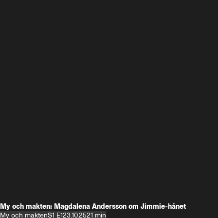
My och makten: Magdalena Andersson om Jimmie-hånet
My och makten
S1 E1
23.10.25
21 min