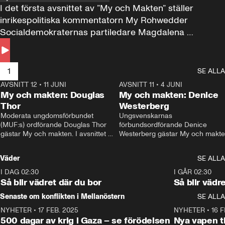
I det första avsnittet av ”My och Makten” ställer 
inrikespolitiska kommentatorn My Rohwedder 
Socialdemokraternas partiledare Magdalena 
Andersson till svars.
1
SE ALLA
AVSNITT 12
•
11 JUNI
26:27
AVSNITT 11
•
4 JUNI
2
My och makten: Douglas
My och makten: Denice
Thor
Westerberg
Moderata ungdomsförbundet 
Ungsvenskarnas 
(MUF:s) ordförande Douglas Thor 
förbundsordförande Denice 
gästar My och makten. I avsnittet 
Westerberg gästar My och makten.
diskuteras tonårsutvisningarna och 
avsnittet diskuteras migrationsfrå
hur Moderaterna ska locka väljare till 
och hur SD ska locka kvinnliga 
Väder
SE ALLA
valet i höst. 
väljare. 
I DAG 02:30
1:06
I GÅR 02:30
Så blir vädret där du bor
Så blir vädr
Senaste om konflikten i Mellanöstern
SE ALLA
NYHETER
•
17 FEB. 2025
0:45
NYHETER
•
16 F
500 dagar av krig i Gaza – se förödelsen
Nya vapen ti