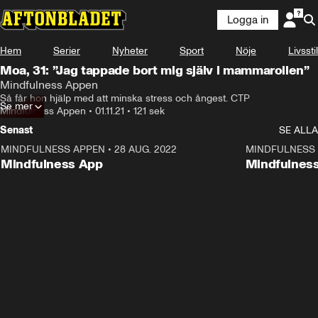
Logga in
Annons
Läs mer här!
Hem
Serier
Nyheter
Sport
Nöje
Livsstil
Annons från Mindfulness Appen
Moa, 31: ”Jag tappade bort mig själv i mammarollen”
Mindfulness Appen
Så får hon hjälp med att minska stress och ångest. CTP
ANNONS
Se mer
Läs mer här!
Mindfulness Appen
•
01.11.21
•
121 sek
Senast
SE ALLA
MINDFULNESS APPEN
•
28 AUG. 2022
1:16
MINDFULNESS
ANNONS
Mindfulness App
Mindfulnes